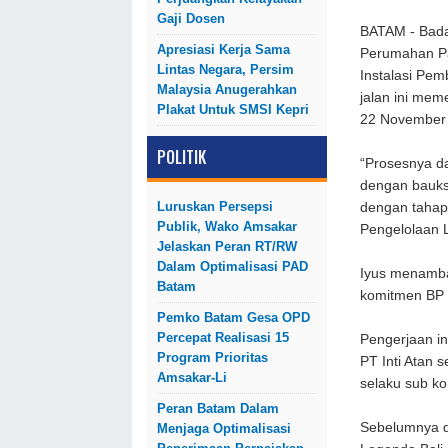
Gaji Dosen
BATAM - Bada
Apresiasi Kerja Sama
Perumahan Pa
Lintas Negara, Persim
Instalasi Pem
Malaysia Anugerahkan
jalan ini mem
Plakat Untuk SMSI Kepri
22 November 2
POLITIK
“Prosesnya d
dengan bauksi
Luruskan Persepsi
dengan tahap
Publik, Wako Amsakar
Pengelolaan 
Jelaskan Peran RT/RW
Dalam Optimalisasi PAD
Iyus menamba
Batam
komitmen BP 
Pemko Batam Gesa OPD
Percepat Realisasi 15
Pengerjaan in
Program Prioritas
PT Inti Atan 
Amsakar-Li
selaku sub ko
Peran Batam Dalam
Sebelumnya di
Menjaga Optimalisasi