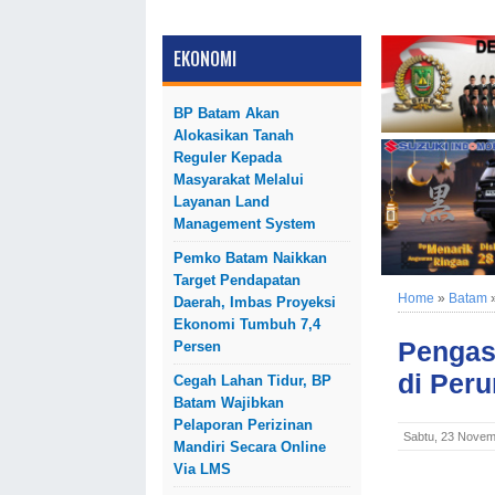
EKONOMI
BP Batam Akan
Alokasikan Tanah
Reguler Kepada
Masyarakat Melalui
Layanan Land
Management System
Pemko Batam Naikkan
Target Pendapatan
Home
»
Batam
Daerah, Imbas Proyeksi
Ekonomi Tumbuh 7,4
Pengas
Persen
di Per
Cegah Lahan Tidur, BP
Batam Wajibkan
Pelaporan Perizinan
Sabtu, 23 Novem
Mandiri Secara Online
Via LMS