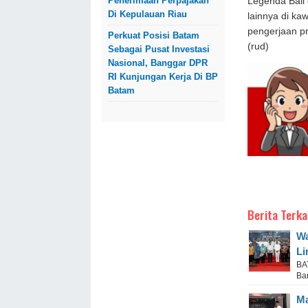
Penerimaan Perpajakan
Legenda Bali
Di Kepulauan Riau
lainnya di ka
pengerjaan p
Perkuat Posisi Batam
(rud)
Sebagai Pusat Investasi
Nasional, Banggar DPR
RI Kunjungan Kerja Di BP
Batam
Berita Terka
Wa
Li
BA
Bar
Ma