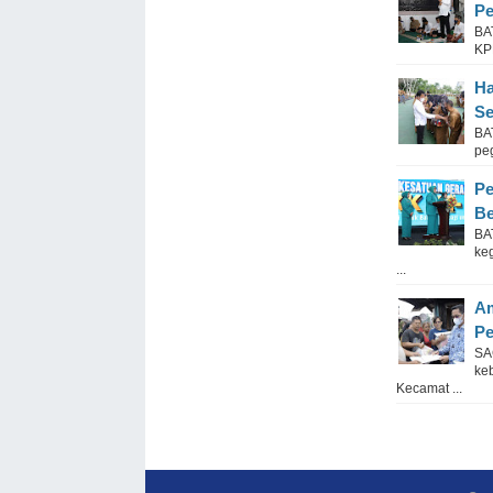
Pe
BA
KP
Ha
Se
BA
pe
Pe
Be
BA
ke
...
Am
Pe
SA
ke
Kecamat ...