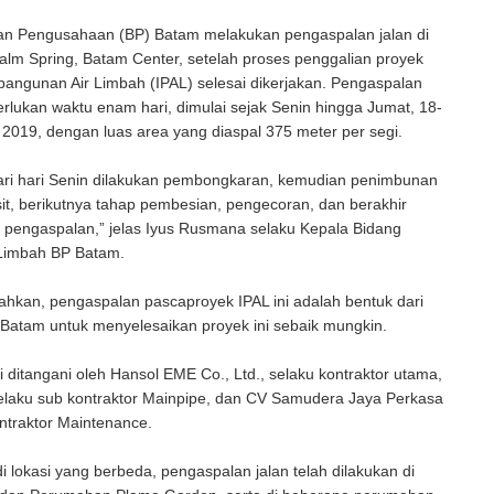
n Pengusahaan (BP) Batam melakukan pengaspalan jalan di
lm Spring, Batam Center, setelah proses penggalian proyek
bangunan Air Limbah (IPAL) selesai dikerjakan. Pengaspalan
erlukan waktu enam hari, dimulai sejak Senin hingga Jumat, 18-
019, dengan luas area yang diaspal 375 meter per segi.
ari hari Senin dilakukan pembongkaran, kemudian penimbunan
t, berikutnya tahap pembesian, pengecoran, dan berakhir
 pengaspalan,” jelas Iyus Rusmana selaku Kepala Bidang
Limbah BP Batam.
hkan, pengaspalan pascaproyek IPAL ini adalah bentuk dari
Batam untuk menyelesaikan proyek ini sebaik mungkin.
i ditangani oleh Hansol EME Co., Ltd., selaku kontraktor utama,
selaku sub kontraktor Mainpipe, dan CV Samudera Jaya Perkasa
ntraktor Maintenance.
 lokasi yang berbeda, pengaspalan jalan telah dilakukan di