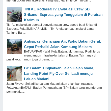
menunjukkan tren akselerasi yang kuat. Hal ini tercermin dar ...
TNI AL Kodaeral IV Evakuasi Crew SB
Srikandi Express yang Tenggelam di Perairan
Karimun
TNI AL melakukan operasi penyelamatan crew speed boat Srikandi
Expeess. Foto/SMSIKARIMUN – TNI Angkatan Laut melalui Lanal
Tanjung Bal ...
Antisipasi Genangan Air, Wako Batam Gerak
Cepat Perbaiki Jalan Kampung Melcem
BATUAMPAR - Wali Kota Batam, Muhammad Rudi, terus
membangun infrastruktur jalan di Batam. Tak hanya di
pusat kota, namun juga di permu ...
BP Batam Tingkatkan Jalan Gajah Mada,
Landing Point Fly Over Sei Ladi menuju
Laluan Madani
Jalan Flyover Seiladi ke Laluan Madani akan ditambah ruasnya.
Foto/AgamBATAM - Badan Pengusahaan (BP) Batam terus mendorong
peningkata ...