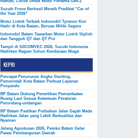
Ramah, Cocok Untuk Mobil Pertama Gen-Z
Suzuki Fronx Berhasil Meraih Predikat “Car of
the Year 2026”
Motor Listrik Terbaik Indomobil Tyranno Kini
Hadir di Kota Batam, Buruan Miliki Segera
Indomobil Batam Tawarkan Motor Listrik Stylish
dan Tangguh QT dan QT Pro
Tampil di GIICOMVEC 2026, Suzuki Indonesia
Hadirkan Ragam Solusi Kendaraan Niaga
KEPRI
Percepat Penurunan Angka Stunting,
Pemerintah Kota Batam Perkuat Layanan
Posyandu
BP Batam Dukung Penertiban Pemanfaatan
Ruang Laut Sesuai Ketentuan Peraturan
Perundang-undangan
BP Batam Pastikan Perbaikan Jalan Gajah Mada
Hadirkan Jalan yang Lebih Berkualitas dan
Nyaman
Jelang Agustusan 2026, Pemko Batam Gelar
Pawai Pembangunan Daerah