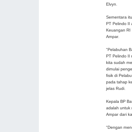
Elvyn.
Sementara it
PT Pelindo II
Keuangan RI
Ampar.
“Pelabuhan B
PT Pelindo II
kita sudah m
dimulai peng
fisik di Pela
pada tahap k
jelas Rudi.
Kepala BP Ba
adalah untuk
Ampar dari ka
“Dengan meng