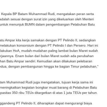
u Kepala BP Batam Muhammad Rudi, mengatakan peran serta
 adalah sesuai dengan surat izin yang dikeluarkan oleh Menteri
 untuk menunjuk BUMN dalam pengembangan Pelabuhan Batu
atu Ampar kita kerja samakan dengan PT Pelindo II, sedangkan
 melakukan konsorsium dengan PT Pelindo I dan Persero. Hari ini
elakukan HoA, mudah-mudahan paling lambat bulan Maret sudah
erjaannya. Enam bulan dari bulan Maret sudah ada perubahan
buhan Batu Ampar sendiri. Kemudian akan dilakukan pelebaran
edua, dengan pembangunan hingga ke bagian Timur pelabuhan,”
tam Muhammad Rudi juga mengatakan, tujuan kerja sama ini
 meningkatkan kegiatan bongkar muat barang di Pelabuhan Batu
pasitas 350 ribu TEUs ditargetkan di atas 1 juta TEUs per tahun.
gandeng PT Pelindo II, diharapkan dapat mengurangi biaya