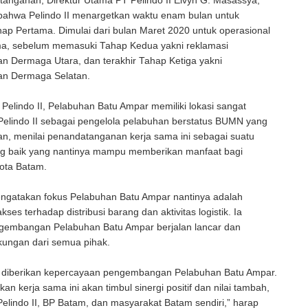
anganan, Direktur Utama PT Pelindo II Elvyn G. Masassya,
bahwa Pelindo II menargetkan waktu enam bulan untuk
ap Pertama. Dimulai dari bulan Maret 2020 untuk operasional
a, sebelum memasuki Tahap Kedua yakni reklamasi
 Dermaga Utara, dan terakhir Tahap Ketiga yakni
n Dermaga Selatan.
 Pelindo II, Pelabuhan Batu Ampar memiliki lokasi sangat
 Pelindo II sebagai pengelola pelabuhan berstatus BUMN yang
n, menilai penandatanganan kerja sama ini sebagai suatu
ang baik yang nantinya mampu memberikan manfaat bagi
ota Batam.
engatakan fokus Pelabuhan Batu Ampar nantinya adalah
es terhadap distribusi barang dan aktivitas logistik. Ia
gembangan Pelabuhan Batu Ampar berjalan lancar dan
ungan dari semua pihak.
II diberikan kepercayaan pengembangan Pelabuhan Batu Ampar.
an kerja sama ini akan timbul sinergi positif dan nilai tambah,
Pelindo II, BP Batam, dan masyarakat Batam sendiri,” harap