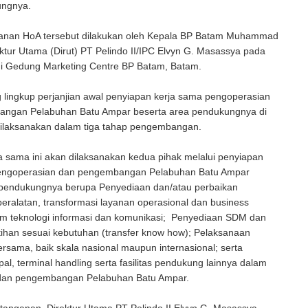
ungnya.
nan HoA tersebut dilakukan oleh Kepala BP Batam Muhammad
ktur Utama (Dirut) PT Pelindo II/IPC Elvyn G. Masassya pada
 di Gedung Marketing Centre BP Batam, Batam.
 lingkup perjanjian awal penyiapan kerja sama pengoperasian
ngan Pelabuhan Batu Ampar beserta area pendukungnya di
ilaksanakan dalam tiga tahap pengembangan.
 sama ini akan dilaksanakan kedua pihak melalui penyiapan
engoperasian dan pengembangan Pelabuhan Batu Ampar
 pendukungnya berupa Penyediaan dan/atau perbaikan
, peralatan, transformasi layanan operasional dan business
tem teknologi informasi dan komunikasi; Penyediaan SDM dan
ihan sesuai kebutuhan (transfer know how); Pelaksanaan
sama, baik skala nasional maupun internasional; serta
al, terminal handling serta fasilitas pendukung lainnya dalam
dan pengembangan Pelabuhan Batu Ampar.