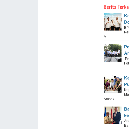
Berita Terka
Ke
Do
BP
Pe
Mu ...
Pe
Am
Pr
Fo
...
Ke
Pu
Ke
Ma
Amsak ...
Ba
ke
An
Ba