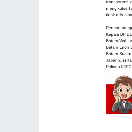
transportasi 
mengikutsert
tidak ada pih
Penandatangan
Kepala BP Ba
Batam Wahjoe 
Batam Enoh S
Batam Sudirm
Japarin, sert
Pelindo II/IPC