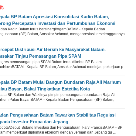
it:
pala BP Batam Apresiasi Konsolidasi Kadin Batam,
rong Percepatan Investasi dan Pertumbuhan Ekonomi
 dan Kadin Batam terus bersinergi/AgamBATAM - Kepala Badan
ngusahaan (BP) Batam, Amsakar Achmad, mengapresiasi terselenggaranya
rcepat Distribusi Air Bersih ke Masyarakat Batam,
sakar Tinjau Pemasangan Pipa SPAM
ogres pemasangan pipa SPAM Batam terus dikebut BP Batam.
to/NovaBATAM - Kepala BP Batam, Amsakar Achmad meninjau pekerjaan p
pala BP Batam Mulai Bangun Bundaran Raja Ali Marhum
lau Bayan, Bakal Tingkatkan Estetika Kota
pala BP Batam dan Wakilnya pimpin pembangunan bundaran Raja Ali
rhum Pulau BayanBATAM - Kepala Badan Pengusahaan (BP) Batam,
dan Pengusahaan Batam Tawarkan Stabilitas Regulasi
pada Investor Eropa dan Jepang
ggota/Deputi Bidang Investasi dan Pengusahaan, Fary FrancisBATAM - BP
tam memperkuat diplomasi ekonomi dengan Jerman dan Jepang gu ...