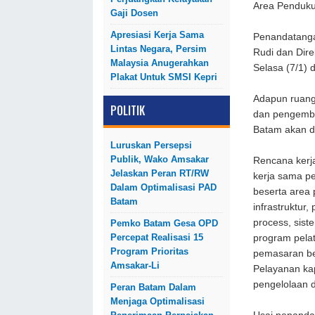
Area Penduk
Gaji Dosen
Apresiasi Kerja Sama
Penandatanga
Lintas Negara, Persim
Rudi dan Dire
Malaysia Anugerahkan
Selasa (7/1)
Plakat Untuk SMSI Kepri
Adapun ruang
POLITIK
dan pengemba
Batam akan d
Luruskan Persepsi
Publik, Wako Amsakar
Rencana kerja
Jelaskan Peran RT/RW
kerja sama p
Dalam Optimalisasi PAD
beserta area
Batam
infrastruktur
process, sis
Pemko Batam Gesa OPD
Percepat Realisasi 15
program pelat
Program Prioritas
pemasaran ber
Amsakar-Li
Pelayanan kap
pengelolaan 
Peran Batam Dalam
Menjaga Optimalisasi