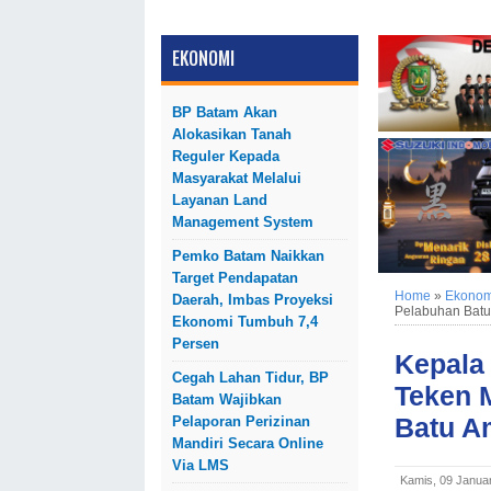
EKONOMI
BP Batam Akan
Alokasikan Tanah
Reguler Kepada
Masyarakat Melalui
Layanan Land
Management System
Pemko Batam Naikkan
Target Pendapatan
Home
»
Ekonom
Daerah, Imbas Proyeksi
Pelabuhan Bat
Ekonomi Tumbuh 7,4
Persen
Kepala 
Cegah Lahan Tidur, BP
Teken 
Batam Wajibkan
Batu A
Pelaporan Perizinan
Mandiri Secara Online
Via LMS
Kamis, 09 Janua