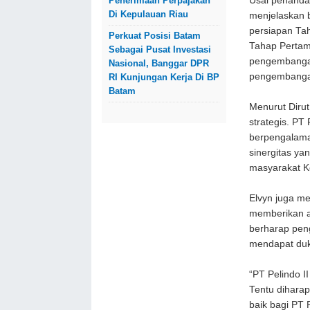
Usai penandat
Penerimaan Perpajakan
Di Kepulauan Riau
menjelaskan 
persiapan Tah
Perkuat Posisi Batam
Tahap Pertam
Sebagai Pusat Investasi
pengembangan
Nasional, Banggar DPR
pengembanga
RI Kunjungan Kerja Di BP
Batam
Menurut Dirut
strategis. PT
berpengalama
sinergitas y
masyarakat K
Elvyn juga m
memberikan aks
berharap pen
mendapat duk
“PT Pelindo 
Tentu diharapk
baik bagi PT 