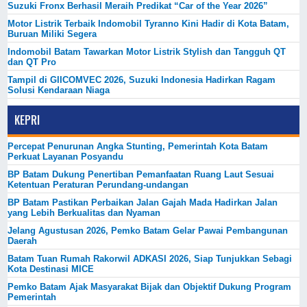
Suzuki Fronx Berhasil Meraih Predikat “Car of the Year 2026”
Motor Listrik Terbaik Indomobil Tyranno Kini Hadir di Kota Batam,
Buruan Miliki Segera
Indomobil Batam Tawarkan Motor Listrik Stylish dan Tangguh QT
dan QT Pro
Tampil di GIICOMVEC 2026, Suzuki Indonesia Hadirkan Ragam
Solusi Kendaraan Niaga
KEPRI
Percepat Penurunan Angka Stunting, Pemerintah Kota Batam
Perkuat Layanan Posyandu
BP Batam Dukung Penertiban Pemanfaatan Ruang Laut Sesuai
Ketentuan Peraturan Perundang-undangan
BP Batam Pastikan Perbaikan Jalan Gajah Mada Hadirkan Jalan
yang Lebih Berkualitas dan Nyaman
Jelang Agustusan 2026, Pemko Batam Gelar Pawai Pembangunan
Daerah
Batam Tuan Rumah Rakorwil ADKASI 2026, Siap Tunjukkan Sebagi
Kota Destinasi MICE
Pemko Batam Ajak Masyarakat Bijak dan Objektif Dukung Program
Pemerintah