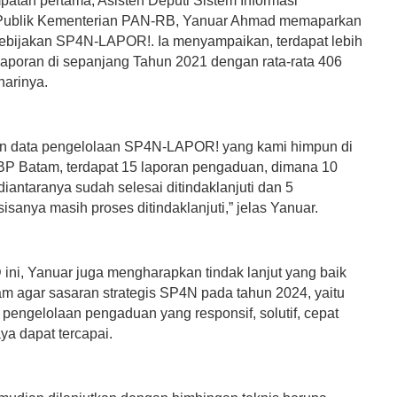
atan pertama, Asisten Deputi Sistem Informasi
Publik Kementerian PAN-RB, Yanuar Ahmad memaparkan
bijakan SP4N-LAPOR!. Ia menyampaikan, terdapat lebih
 laporan di sepanjang Tahun 2021 dengan rata-rata 406
harinya.
n data pengelolaan SP4N-LAPOR! yang kami himpun di
BP Batam, terdapat 15 laporan pengaduan, dimana 10
iantaranya sudah selesai ditindaklanjuti dan 5
sanya masih proses ditindaklanjuti,” jelas Yanuar.
 ini, Yanuar juga mengharapkan tindak lanjut yang baik
am agar sasaran strategis SP4N pada tahun 2024, yaitu
 pengelolaan pengaduan yang responsif, solutif, cepat
ya dapat tercapai.