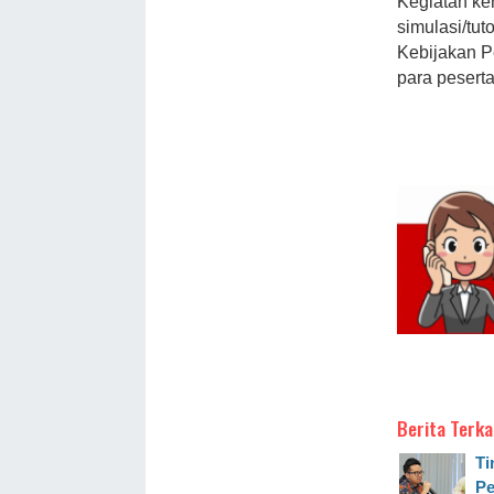
Kegiatan ke
simulasi/tu
Kebijakan P
para peserta
Berita Terka
Ti
Pe