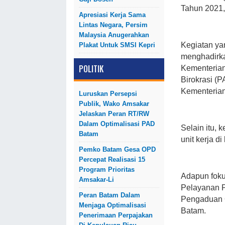
Tahun 2021,
Apresiasi Kerja Sama
Lintas Negara, Persim
Malaysia Anugerahkan
Kegiatan ya
Plakat Untuk SMSI Kepri
menghadirka
POLITIK
Kementeria
Birokrasi (
Kementerian
Luruskan Persepsi
Publik, Wako Amsakar
Jelaskan Peran RT/RW
Dalam Optimalisasi PAD
Selain itu, k
Batam
unit kerja d
Pemko Batam Gesa OPD
Percepat Realisasi 15
Program Prioritas
Adapun foku
Amsakar-Li
Pelayanan P
Peran Batam Dalam
Pengaduan O
Menjaga Optimalisasi
Batam.
Penerimaan Perpajakan