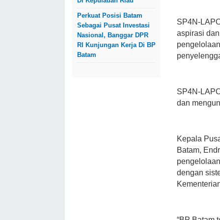
Di Kepulauan Riau
Perkuat Posisi Batam
SP4N-LAPOR
Sebagai Pusat Investasi
aspirasi dan
Nasional, Banggar DPR
pengelolaan
RI Kunjungan Kerja Di BP
Batam
penyelengga
SP4N-LAPOR!
dan mengund
Kepala Pusa
Batam, End
pengelolaan
dengan sis
Kementeria
“BP Batam t