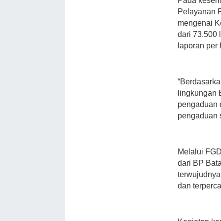
Pada kesemp
Pelayanan 
mengenai Ke
dari 73.500
laporan per 
“Berdasarka
lingkungan 
pengaduan d
pengaduan si
Melalui FGD
dari BP Bat
terwujudnya
dan terperca