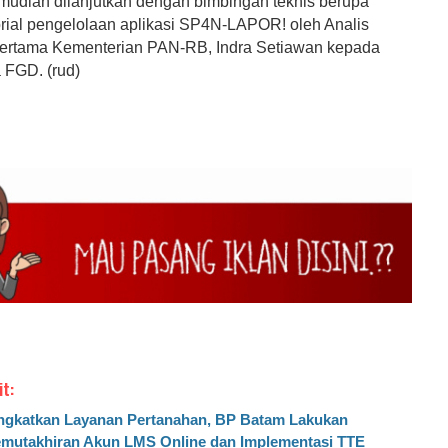
mudian dilanjutkan dengan bimbingan teknis berupa
torial pengelolaan aplikasi SP4N-LAPOR! oleh Analis
ertama Kementerian PAN-RB, Indra Setiawan kepada
 FGD. (rud)
it:
ngkatkan Layanan Pertanahan, BP Batam Lakukan
mutakhiran Akun LMS Online dan Implementasi TTE