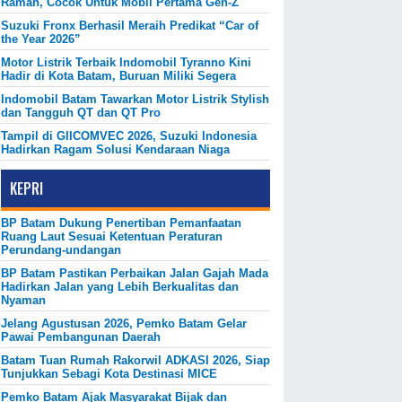
Ramah, Cocok Untuk Mobil Pertama Gen-Z
Suzuki Fronx Berhasil Meraih Predikat “Car of
the Year 2026”
Motor Listrik Terbaik Indomobil Tyranno Kini
Hadir di Kota Batam, Buruan Miliki Segera
Indomobil Batam Tawarkan Motor Listrik Stylish
dan Tangguh QT dan QT Pro
Tampil di GIICOMVEC 2026, Suzuki Indonesia
Hadirkan Ragam Solusi Kendaraan Niaga
KEPRI
BP Batam Dukung Penertiban Pemanfaatan
Ruang Laut Sesuai Ketentuan Peraturan
Perundang-undangan
BP Batam Pastikan Perbaikan Jalan Gajah Mada
Hadirkan Jalan yang Lebih Berkualitas dan
Nyaman
Jelang Agustusan 2026, Pemko Batam Gelar
Pawai Pembangunan Daerah
Batam Tuan Rumah Rakorwil ADKASI 2026, Siap
Tunjukkan Sebagi Kota Destinasi MICE
Pemko Batam Ajak Masyarakat Bijak dan