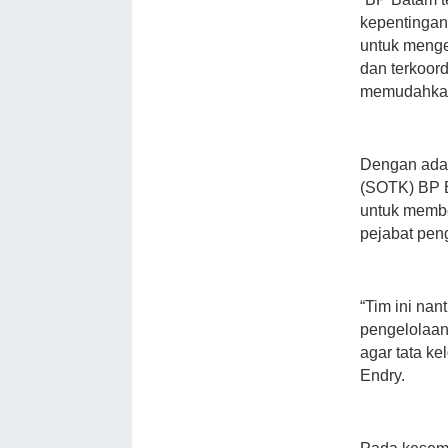
kepentingan
untuk menge
dan terkoord
memudahkan 
Dengan adan
(SOTK) BP 
untuk memben
pejabat pe
“Tim ini na
pengelolaan
agar tata k
Endry.