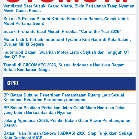
Ventilated Seat Suzuki Grand Vitara, Bikin Perjalanan Tetap Nyaman
Meski Cuaca Panas
Suzuki S-Presso Penuhi Kriteria Hemat dan Ramah, Cocok Untuk
Mobil Pertama Gen-Z
Suzuki Fronx Berhasil Meraih Predikat “Car of the Year 2026”
Motor Listrik Terbaik Indomobil Tyranno Kini Hadir di Kota Batam,
Buruan Miliki Segera
Indomobil Batam Tawarkan Motor Listrik Stylish dan Tangguh QT
dan QT Pro
Tampil di GIICOMVEC 2026, Suzuki Indonesia Hadirkan Ragam
Solusi Kendaraan Niaga
KEPRI
BP Batam Dukung Penertiban Pemanfaatan Ruang Laut Sesuai
Ketentuan Peraturan Perundang-undangan
BP Batam Pastikan Perbaikan Jalan Gajah Mada Hadirkan Jalan
yang Lebih Berkualitas dan Nyaman
Jelang Agustusan 2026, Pemko Batam Gelar Pawai Pembangunan
Daerah
Batam Tuan Rumah Rakorwil ADKASI 2026, Siap Tunjukkan Sebagi
Kota Destinasi MICE