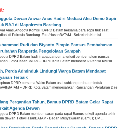
it:
ggota Dewan Anwar Anas Hadiri Mediasi Aksi Demo Supir
uk BAJ di Mapolresta Barelang
war Anas, Anggota Komisi I DPRD Batam bersama para sopir truk saat
iasi di Polresta Barelang. Foto/HasanBATAM - Sekretaris Komisi ...
hammad Rudi dan Biyanto Pimpin Pansus Pembahasan
rubahan Ranperda Pengelolaan Sampah
ggota DPRD Batam hadiri rapat paripurna terkait pembentukan pansus
mpah. Foto/HasanBATAM - DPRD Kota Batam membentuk Panitia Khusu ...
h, Perda Adminduk Lindungi Warga Batam Mendapat
yanan Terbaik
mpinan DPRD bersama Wako Batam usai sahkan perda adminduk.
to/AlfiBATAM – DPRD Kota Batam mengesahkan Rancangan Peraturan Dae
lang Pergantian Tahun, Bamus DPRD Batam Gelar Rapat
rkait Agenda Dewan
ggota DPRD Batam memberi saran pada rapat Bamus terkqit agenda akhir
hun dewan. Foto/HasanBATAM - Badan Musyawarah (Bamus) DP ...