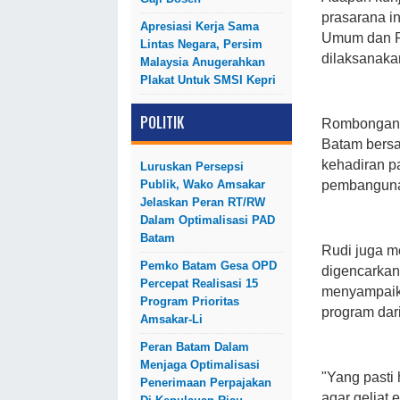
prasarana in
Apresiasi Kerja Sama
Umum dan P
Lintas Negara, Persim
dilaksanaka
Malaysia Anugerahkan
Plakat Untuk SMSI Kepri
POLITIK
Rombongan D
Batam bersa
kehadiran pa
Luruskan Persepsi
pembangunan
Publik, Wako Amsakar
Jelaskan Peran RT/RW
Dalam Optimalisasi PAD
Batam
Rudi juga m
Pemko Batam Gesa OPD
digencarkan
Percepat Realisasi 15
menyampaika
Program Prioritas
program dar
Amsakar-Li
Peran Batam Dalam
Menjaga Optimalisasi
"Yang pasti
Penerimaan Perpajakan
agar geliat