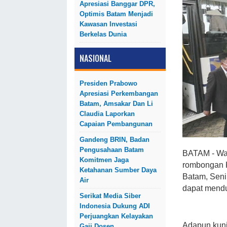
Apresiasi Banggar DPR,
Optimis Batam Menjadi
Kawasan Investasi
Berkelas Dunia
NASIONAL
Presiden Prabowo
Apresiasi Perkembangan
Batam, Amsakar Dan Li
Claudia Laporkan
Capaian Pembangunan
Gandeng BRIN, Badan
Pengusahaan Batam
BATAM - Wa
Komitmen Jaga
rombongan 
Ketahanan Sumber Daya
Batam, Senin
Air
dapat mend
Serikat Media Siber
Indonesia Dukung ADI
Perjuangkan Kelayakan
Adapun kunj
Gaji Dosen