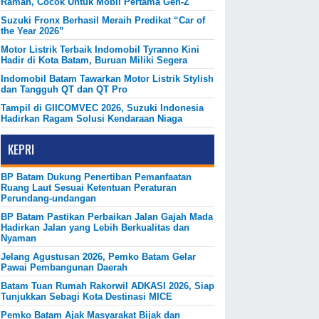
Ramah, Cocok Untuk Mobil Pertama Gen-Z
Suzuki Fronx Berhasil Meraih Predikat “Car of
the Year 2026”
Motor Listrik Terbaik Indomobil Tyranno Kini
Hadir di Kota Batam, Buruan Miliki Segera
Indomobil Batam Tawarkan Motor Listrik Stylish
dan Tangguh QT dan QT Pro
Tampil di GIICOMVEC 2026, Suzuki Indonesia
Hadirkan Ragam Solusi Kendaraan Niaga
KEPRI
BP Batam Dukung Penertiban Pemanfaatan
Ruang Laut Sesuai Ketentuan Peraturan
Perundang-undangan
BP Batam Pastikan Perbaikan Jalan Gajah Mada
Hadirkan Jalan yang Lebih Berkualitas dan
Nyaman
Jelang Agustusan 2026, Pemko Batam Gelar
Pawai Pembangunan Daerah
Batam Tuan Rumah Rakorwil ADKASI 2026, Siap
Tunjukkan Sebagi Kota Destinasi MICE
Pemko Batam Ajak Masyarakat Bijak dan