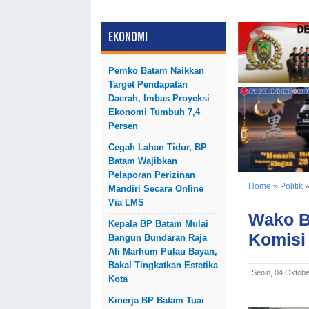
EKONOMI
Pemko Batam Naikkan
Target Pendapatan
Daerah, Imbas Proyeksi
Ekonomi Tumbuh 7,4
Persen
Cegah Lahan Tidur, BP
Batam Wajibkan
Pelaporan Perizinan
Home
»
Politik
Mandiri Secara Online
Via LMS
Wako B
Kepala BP Batam Mulai
Komisi
Bangun Bundaran Raja
Ali Marhum Pulau Bayan,
Bakal Tingkatkan Estetika
Senin, 04 Oktob
Kota
Kinerja BP Batam Tuai