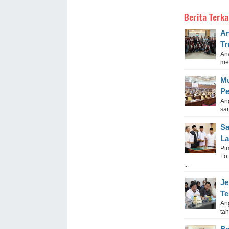
Berita Terka
An
Tr
An
med
Mu
Pe
An
sa
Sa
La
Pi
Fo
...
Je
Te
An
ta