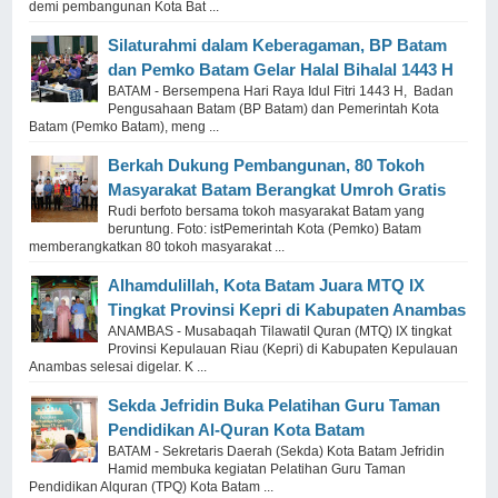
demi pembangunan Kota Bat ...
Silaturahmi dalam Keberagaman, BP Batam
dan Pemko Batam Gelar Halal Bihalal 1443 H
BATAM - Bersempena Hari Raya Idul Fitri 1443 H, Badan
Pengusahaan Batam (BP Batam) dan Pemerintah Kota
Batam (Pemko Batam), meng ...
Berkah Dukung Pembangunan, 80 Tokoh
Masyarakat Batam Berangkat Umroh Gratis
Rudi berfoto bersama tokoh masyarakat Batam yang
beruntung. Foto: istPemerintah Kota (Pemko) Batam
memberangkatkan 80 tokoh masyarakat ...
Alhamdulillah, Kota Batam Juara MTQ IX
Tingkat Provinsi Kepri di Kabupaten Anambas
ANAMBAS - Musabaqah Tilawatil Quran (MTQ) IX tingkat
Provinsi Kepulauan Riau (Kepri) di Kabupaten Kepulauan
Anambas selesai digelar. K ...
Sekda Jefridin Buka Pelatihan Guru Taman
Pendidikan Al-Quran Kota Batam
BATAM - Sekretaris Daerah (Sekda) Kota Batam Jefridin
Hamid membuka kegiatan Pelatihan Guru Taman
Pendidikan Alquran (TPQ) Kota Batam ...