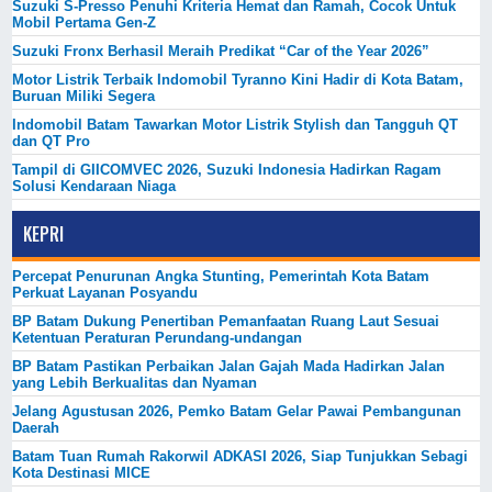
Suzuki S-Presso Penuhi Kriteria Hemat dan Ramah, Cocok Untuk
Mobil Pertama Gen-Z
Suzuki Fronx Berhasil Meraih Predikat “Car of the Year 2026”
Motor Listrik Terbaik Indomobil Tyranno Kini Hadir di Kota Batam,
Buruan Miliki Segera
Indomobil Batam Tawarkan Motor Listrik Stylish dan Tangguh QT
dan QT Pro
Tampil di GIICOMVEC 2026, Suzuki Indonesia Hadirkan Ragam
Solusi Kendaraan Niaga
KEPRI
Percepat Penurunan Angka Stunting, Pemerintah Kota Batam
Perkuat Layanan Posyandu
BP Batam Dukung Penertiban Pemanfaatan Ruang Laut Sesuai
Ketentuan Peraturan Perundang-undangan
BP Batam Pastikan Perbaikan Jalan Gajah Mada Hadirkan Jalan
yang Lebih Berkualitas dan Nyaman
Jelang Agustusan 2026, Pemko Batam Gelar Pawai Pembangunan
Daerah
Batam Tuan Rumah Rakorwil ADKASI 2026, Siap Tunjukkan Sebagi
Kota Destinasi MICE