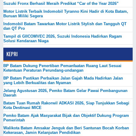
Suzuki Fronx Berhasil Meraih Predikat “Car of the Year 2026”
Motor Listrik Terbaik Indomobil Tyranno Kini Hadir di Kota Batam,
Buruan Miliki Segera
Indomobil Batam Tawarkan Motor Listrik Stylish dan Tangguh QT
dan QT Pro
Tampil di GIICOMVEC 2026, Suzuki Indonesia Hadirkan Ragam
Solusi Kendaraan Niaga
KEPRI
BP Batam Dukung Penertiban Pemanfaatan Ruang Laut Sesuai
Ketentuan Peraturan Perundang-undangan
BP Batam Pastikan Perbaikan Jalan Gajah Mada Hadirkan Jalan
yang Lebih Berkualitas dan Nyaman
Jelang Agustusan 2026, Pemko Batam Gelar Pawai Pembangunan
Daerah
Batam Tuan Rumah Rakorwil ADKASI 2026, Siap Tunjukkan Sebagi
Kota Destinasi MICE
Pemko Batam Ajak Masyarakat Bijak dan Objektif Dukung Program
Pemerintah
Walikota Batam Amsakar Jenguk dan Beri Santunan Bocah Korban
Kekerasan, Jamin Kelanjutan Pendidikan