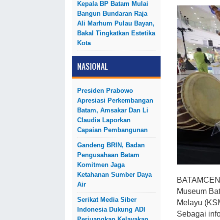
Kepala BP Batam Mulai
Bangun Bundaran Raja
Ali Marhum Pulau Bayan,
Bakal Tingkatkan Estetika
Kota
NASIONAL
Presiden Prabowo
Apresiasi Perkembangan
Batam, Amsakar Dan Li
Claudia Laporkan
Capaian Pembangunan
Gandeng BRIN, Badan
Pengusahaan Batam
Komitmen Jaga
Ketahanan Sumber Daya
BATAMCENTRE
Air
Museum Bata
Serikat Media Siber
Melayu (KSM
Indonesia Dukung ADI
Sebagai inf
Perjuangkan Kelayakan