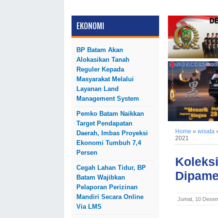
EKONOMI
BP Batam Akan
Alokasikan Tanah
Reguler Kepada
Masyarakat Melalui
Layanan Land
Management System
Pemko Batam Naikkan
Target Pendapatan
Home
»
wisata
Daerah, Imbas Proyeksi
2021
Ekonomi Tumbuh 7,4
Persen
Koleks
Cegah Lahan Tidur, BP
Dipame
Batam Wajibkan
Pelaporan Perizinan
Mandiri Secara Online
Jumat, 10 Desem
Via LMS