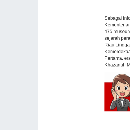
Sebagai inf
Kementeria
475 museum 
sejarah per
Riau Lingga
Kemerdekaan
Pertama, era
Khazanah Me