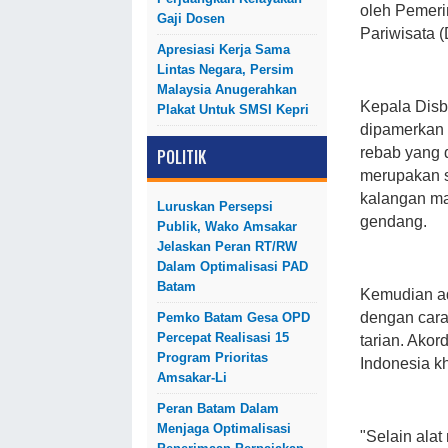
oleh Pemeri
Gaji Dosen
Pariwisata 
Apresiasi Kerja Sama
Lintas Negara, Persim
Malaysia Anugerahkan
Kepala Disb
Plakat Untuk SMSI Kepri
dipamerkan d
rebab yang 
POLITIK
merupakan se
kalangan ma
Luruskan Persepsi
gendang.
Publik, Wako Amsakar
Jelaskan Peran RT/RW
Dalam Optimalisasi PAD
Batam
Kemudian ad
dengan cara
Pemko Batam Gesa OPD
Percepat Realisasi 15
tarian. Akor
Program Prioritas
Indonesia k
Amsakar-Li
Peran Batam Dalam
Menjaga Optimalisasi
"Selain ala