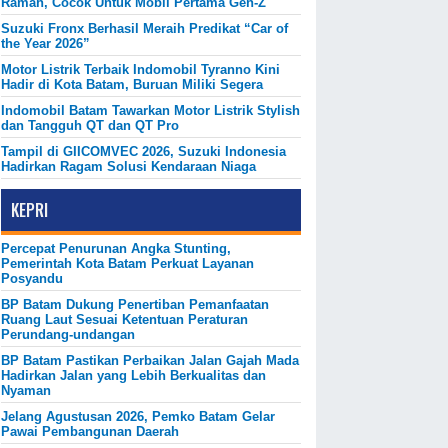
Ramah, Cocok Untuk Mobil Pertama Gen-Z
Suzuki Fronx Berhasil Meraih Predikat “Car of
the Year 2026”
Motor Listrik Terbaik Indomobil Tyranno Kini
Hadir di Kota Batam, Buruan Miliki Segera
Indomobil Batam Tawarkan Motor Listrik Stylish
dan Tangguh QT dan QT Pro
Tampil di GIICOMVEC 2026, Suzuki Indonesia
Hadirkan Ragam Solusi Kendaraan Niaga
KEPRI
Percepat Penurunan Angka Stunting,
Pemerintah Kota Batam Perkuat Layanan
Posyandu
BP Batam Dukung Penertiban Pemanfaatan
Ruang Laut Sesuai Ketentuan Peraturan
Perundang-undangan
BP Batam Pastikan Perbaikan Jalan Gajah Mada
Hadirkan Jalan yang Lebih Berkualitas dan
Nyaman
Jelang Agustusan 2026, Pemko Batam Gelar
Pawai Pembangunan Daerah