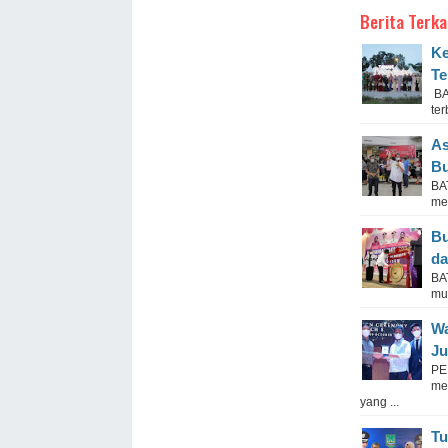
Berita Terka
Ke
Te
BA
ter
As
Bu
BAT
me
Bu
da
BA
mu
Wa
Ju
PE
me
yang ...
Tu