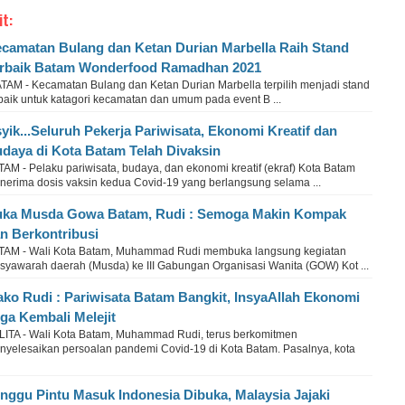
it:
camatan Bulang dan Ketan Durian Marbella Raih Stand
rbaik Batam Wonderfood Ramadhan 2021
TAM - Kecamatan Bulang dan Ketan Durian Marbella terpilih menjadi stand
baik untuk katagori kecamatan dan umum pada event B ...
yik...Seluruh Pekerja Pariwisata, Ekonomi Kreatif dan
daya di Kota Batam Telah Divaksin
AM - Pelaku pariwisata, budaya, dan ekonomi kreatif (ekraf) Kota Batam
nerima dosis vaksin kedua Covid-19 yang berlangsung selama ...
ka Musda Gowa Batam, Rudi : Semoga Makin Kompak
n Berkontribusi
TAM - Wali Kota Batam, Muhammad Rudi membuka langsung kegiatan
syawarah daerah (Musda) ke III Gabungan Organisasi Wanita (GOW) Kot ...
ko Rudi : Pariwisata Batam Bangkit, InsyaAllah Ekonomi
ga Kembali Melejit
LITA - Wali Kota Batam, Muhammad Rudi, terus berkomitmen
nyelesaikan persoalan pandemi Covid-19 di Kota Batam. Pasalnya, kota
nggu Pintu Masuk Indonesia Dibuka, Malaysia Jajaki