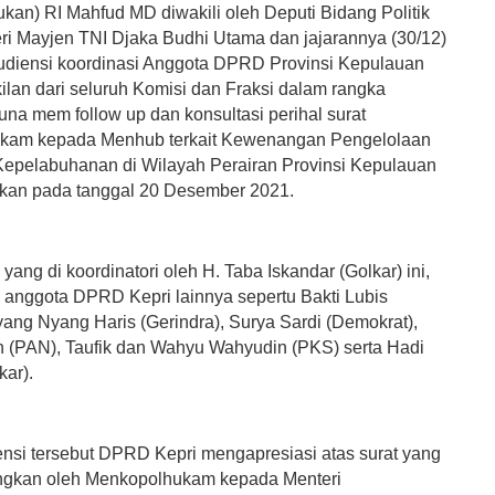
kan) RI Mahfud MD diwakili oleh Deputi Bidang Politik
i Mayjen TNI Djaka Budhi Utama dan jajarannya (30/12)
diensi koordinasi Anggota DPRD Provinsi Kepulauan
ilan dari seluruh Komisi dan Fraksi dalam rangka
una mem follow up dan konsultasi perihal surat
kam kepada Menhub terkait Kewenangan Pengelolaan
epelabuhanan di Wilayah Perairan Provinsi Kepulauan
itkan pada tanggal 20 Desember 2021.
ng di koordinatori oleh H. Taba Iskandar (Golkar) ini,
a anggota DPRD Kepri lainnya sepertu Bakti Lubis
yang Nyang Haris (Gerindra), Surya Sardi (Demokrat),
n (PAN), Taufik dan Wahyu Wahyudin (PKS) serta Hadi
kar).
nsi tersebut DPRD Kepri mengapresiasi atas surat yang
angkan oleh Menkopolhukam kepada Menteri