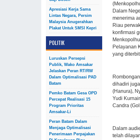
(Menkopolhu
Apresiasi Kerja Sama
Dalam Neger
Lintas Negara, Persim
menerima au
Malaysia Anugerahkan
Riau perwak
Plakat Untuk SMSI Kepri
konfirmasi g
Menkopolhu
POLITIK
Pelayanan K
yang diterb
Luruskan Persepsi
Publik, Wako Amsakar
Jelaskan Peran RT/RW
Rombongan ya
Dalam Optimalisasi PAD
Batam
dihadiri jug
(Hanura), N
Pemko Batam Gesa OPD
Yudi Kurnai
Percepat Realisasi 15
Candra (Gol
Program Prioritas
Amsakar-Li
Peran Batam Dalam
Menjaga Optimalisasi
Dalam audie
Penerimaan Perpajakan
telah dilay