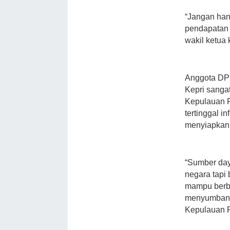
“Jangan han
pendapatan 
wakil ketua 
Anggota DP
Kepri sanga
Kepulauan R
tertinggal 
menyiapkann
“Sumber day
negara tapi 
mampu berbua
menyumbang
Kepulauan R