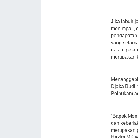
Jika labuh j
menimpali, 
pendapatan d
yang selama
dalam pelap
merupakan 
Menanggapi 
Djaka Budi 
Polhukam a
“Bapak Menk
dan keberla
merupakan p
Hakim MK te