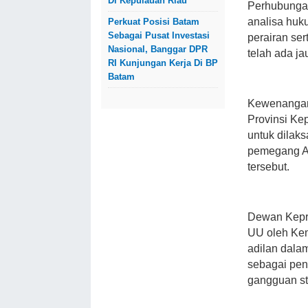
Di Kepulauan Riau
Perhubungan,
analisa huk
Perkuat Posisi Batam
Sebagai Pusat Investasi
perairan se
Nasional, Banggar DPR
telah ada j
RI Kunjungan Kerja Di BP
Batam
Kewenangan 
Provinsi Ke
untuk dilak
pemegang At
tersebut.
Dewan Kepr
UU oleh Kem
adilan dala
sebagai pen
gangguan st