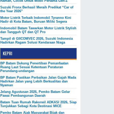
Ramah, Cocok Untuk Mobil Pertama Gen-Z
Suzuki Fronx Berhasil Meraih Predikat “Car of
the Year 2026”
Motor Listrik Terbaik Indomobil Tyranno Kini
Hadir di Kota Batam, Buruan Miliki Segera
Indomobil Batam Tawarkan Motor Listrik Stylish
dan Tangguh QT dan QT Pro
Tampil di GIICOMVEC 2026, Suzuki Indonesia
Hadirkan Ragam Solusi Kendaraan Niaga
KEPRI
BP Batam Dukung Penertiban Pemanfaatan
Ruang Laut Sesuai Ketentuan Peraturan
Perundang-undangan
BP Batam Pastikan Perbaikan Jalan Gajah Mada
Hadirkan Jalan yang Lebih Berkualitas dan
Nyaman
Jelang Agustusan 2026, Pemko Batam Gelar
Pawai Pembangunan Daerah
Batam Tuan Rumah Rakorwil ADKASI 2026, Siap
Tunjukkan Sebagi Kota Destinasi MICE
Pemko Batam Ajak Masyarakat Bijak dan