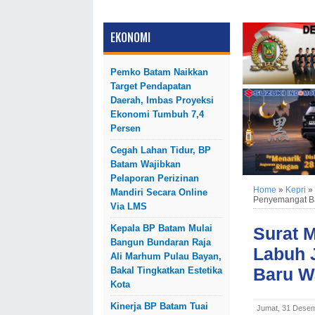
EKONOMI
Pemko Batam Naikkan
Target Pendapatan
Daerah, Imbas Proyeksi
Ekonomi Tumbuh 7,4
Persen
Cegah Lahan Tidur, BP
Batam Wajibkan
Pelaporan Perizinan
Home
»
Kepri
»
Mandiri Secara Online
Penyemangat Ba
Via LMS
Kepala BP Batam Mulai
Surat 
Bangun Bundaran Raja
Labuh 
Ali Marhum Pulau Bayan,
Baru W
Bakal Tingkatkan Estetika
Kota
Kinerja BP Batam Tuai
Jumat, 31 Desem