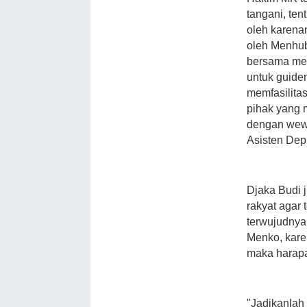
tangani, te
oleh karena
oleh Menhub
bersama me
untuk guide
memfasilita
pihak yang 
dengan wewe
Asisten Dep
Djaka Budi 
rakyat agar
terwujudnya
Menko, kare
maka harapa
"Jadikanlah