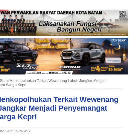
Surat Menkopolhukan Terkait Wewenang Labuh Jangkar Menjadi
ru Warga Kepri
Menkopolhukan Terkait Wewenang
Jangkar Menjadi Penyemangat
arga Kepri
ber 2021 09.26 WIB