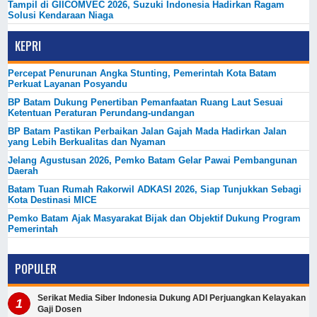
Tampil di GIICOMVEC 2026, Suzuki Indonesia Hadirkan Ragam
Solusi Kendaraan Niaga
KEPRI
Percepat Penurunan Angka Stunting, Pemerintah Kota Batam
Perkuat Layanan Posyandu
BP Batam Dukung Penertiban Pemanfaatan Ruang Laut Sesuai
Ketentuan Peraturan Perundang-undangan
BP Batam Pastikan Perbaikan Jalan Gajah Mada Hadirkan Jalan
yang Lebih Berkualitas dan Nyaman
Jelang Agustusan 2026, Pemko Batam Gelar Pawai Pembangunan
Daerah
Batam Tuan Rumah Rakorwil ADKASI 2026, Siap Tunjukkan Sebagi
Kota Destinasi MICE
Pemko Batam Ajak Masyarakat Bijak dan Objektif Dukung Program
Pemerintah
POPULER
Serikat Media Siber Indonesia Dukung ADI Perjuangkan Kelayakan
Gaji Dosen