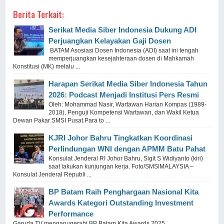
Berita Terkait:
Serikat Media Siber Indonesia Dukung ADI
Perjuangkan Kelayakan Gaji Dosen
BATAM Asosiasi Dosen Indonesia (ADI) saat ini tengah
memperjuangkan kesejahteraan dosen di Mahkamah
Konstitusi (MK) melalu ...
Harapan Serikat Media Siber Indonesia Tahun
2026: Podcast Menjadi Institusi Pers Resmi
Oleh: Mohammad Nasir, Wartawan Harian Kompas (1989-
2018), Penguji Kompetensi Wartawan, dan Wakil Ketua
Dewan Pakar SMSI Pusat.Para to ...
KJRI Johor Bahru Tingkatkan Koordinasi
Perlindungan WNI dengan APMM Batu Pahat
Konsulat Jenderal RI Johor Bahru, Sigit S Widiyanto (kiri)
saat lakukan kunjungan kerja. Foto/SMSIMALAYSIA –
Konsulat Jenderal Republi ...
BP Batam Raih Penghargaan Nasional Kita
Awards Kategori Outstanding Investment
Performance
Garuda TV menganugerahi BP Batam Kita Awards 2025.