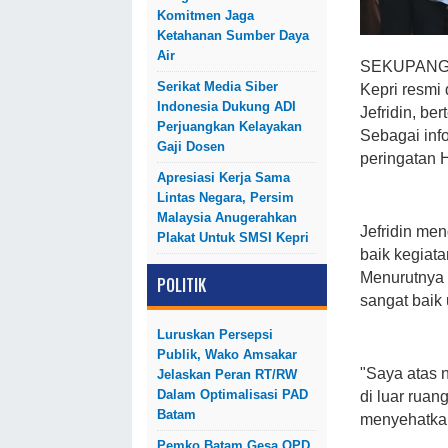
Komitmen Jaga
Ketahanan Sumber Daya
Air
SEKUPANG - 
Serikat Media Siber
Kepri resmi
Indonesia Dukung ADI
Jefridin, be
Perjuangkan Kelayakan
Sebagai inf
Gaji Dosen
peringatan 
Apresiasi Kerja Sama
Lintas Negara, Persim
Malaysia Anugerahkan
Jefridin me
Plakat Untuk SMSI Kepri
baik kegiat
Menurutnya 
POLITIK
sangat baik
Luruskan Persepsi
Publik, Wako Amsakar
"Saya atas 
Jelaskan Peran RT/RW
Dalam Optimalisasi PAD
di luar ruan
Batam
menyehatkan
Pemko Batam Gesa OPD