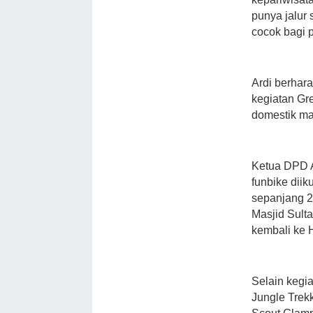
punya jalur 
cocok bagi 
Ardi berhar
kegiatan Gr
domestik m
Ketua DPD A
funbike diik
sepanjang 2
Masjid Sult
kembali ke 
Selain kegia
Jungle Trek