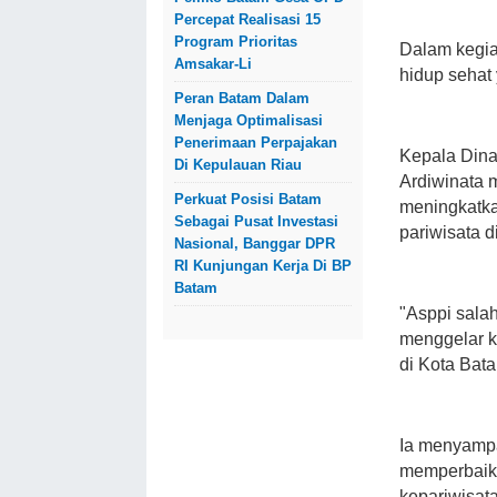
Percepat Realisasi 15
Program Prioritas
Dalam kegiat
Amsakar-Li
hidup sehat
Peran Batam Dalam
Menjaga Optimalisasi
Penerimaan Perpajakan
Kepala Dina
Di Kepulauan Riau
Ardiwinata m
Perkuat Posisi Batam
meningkatka
Sebagai Pusat Investasi
pariwisata d
Nasional, Banggar DPR
RI Kunjungan Kerja Di BP
Batam
"Asppi salah
menggelar k
di Kota Bata
Ia menyamp
memperbaiki 
kepariwisat