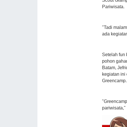
Scout Glamp
Pariwisata.
"Tadi malam
ada kegiata
Setelah fun
pohon gahar
Batam, Jefr
kegiatan in
Greencamp
"Greencamp 
pariwisata,"