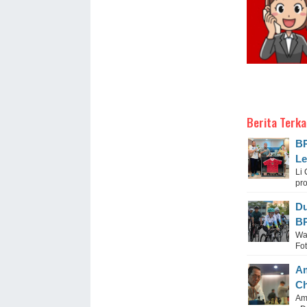
Berita Terka
BP
Le
Li
pr
Du
BP
Wa
Fo
Am
Ch
Am