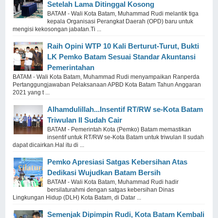
Setelah Lama Ditinggal Kosong
BATAM - Wali Kota Batam, Muhammad Rudi melantik tiga
kepala Organisasi Perangkat Daerah (OPD) baru untuk
mengisi kekosongan jabatan.Ti ...
Raih Opini WTP 10 Kali Berturut-Turut, Bukti
LK Pemko Batam Sesuai Standar Akuntansi
Pemerintahan
BATAM - Wali Kota Batam, Muhammad Rudi menyampaikan Ranperda
Pertanggungjawaban Pelaksanaan APBD Kota Batam Tahun Anggaran
2021 yang t ...
Alhamdulillah...Insentif RT/RW se-Kota Batam
Triwulan II Sudah Cair
BATAM - Pemerintah Kota (Pemko) Batam memastikan
insentif untuk RT/RW se-Kota Batam untuk triwulan II sudah
dapat dicairkan.Hal itu di ...
Pemko Apresiasi Satgas Kebersihan Atas
Dedikasi Wujudkan Batam Bersih
BATAM - Wali Kota Batam, Muhammad Rudi hadir
bersilaturahmi dengan satgas kebersihan Dinas
Lingkungan Hidup (DLH) Kota Batam, di Datar ...
Semenjak Dipimpin Rudi, Kota Batam Kembali