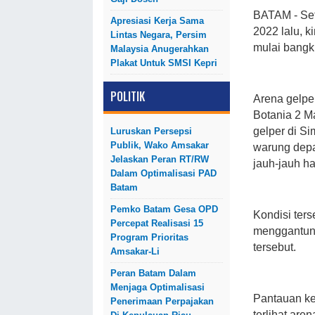
BATAM - Set
Apresiasi Kerja Sama
2022 lalu, k
Lintas Negara, Persim
mulai bangki
Malaysia Anugerahkan
Plakat Untuk SMSI Kepri
POLITIK
Arena gelper
Botania 2 M
gelper di S
Luruskan Persepsi
Publik, Wako Amsakar
warung depa
Jelaskan Peran RT/RW
jauh-jauh ha
Dalam Optimalisasi PAD
Batam
Pemko Batam Gesa OPD
Kondisi ter
Percepat Realisasi 15
menggantung
Program Prioritas
tersebut.
Amsakar-Li
Peran Batam Dalam
Menjaga Optimalisasi
Pantauan ke
Penerimaan Perpajakan
terlihat are