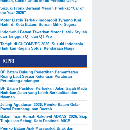
Ramah, Cocok Untuk Mobil Pertama Gen-Z
Suzuki Fronx Berhasil Meraih Predikat “Car of
the Year 2026”
Motor Listrik Terbaik Indomobil Tyranno Kini
Hadir di Kota Batam, Buruan Miliki Segera
Indomobil Batam Tawarkan Motor Listrik Stylish
dan Tangguh QT dan QT Pro
Tampil di GIICOMVEC 2026, Suzuki Indonesia
Hadirkan Ragam Solusi Kendaraan Niaga
KEPRI
BP Batam Dukung Penertiban Pemanfaatan
Ruang Laut Sesuai Ketentuan Peraturan
Perundang-undangan
BP Batam Pastikan Perbaikan Jalan Gajah Mada
Hadirkan Jalan yang Lebih Berkualitas dan
Nyaman
Jelang Agustusan 2026, Pemko Batam Gelar
Pawai Pembangunan Daerah
Batam Tuan Rumah Rakorwil ADKASI 2026, Siap
Tunjukkan Sebagi Kota Destinasi MICE
Pemko Batam Ajak Masyarakat Bijak dan