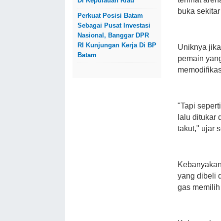
Di Kepulauan Riau
buka sekita
Perkuat Posisi Batam
Sebagai Pusat Investasi
Nasional, Banggar DPR
RI Kunjungan Kerja Di BP
Uniknya jik
Batam
pemain yang
memodifikas
"Tapi sepert
lalu dituka
takut," ujar
Kebanyakan 
yang dibeli 
gas memilih