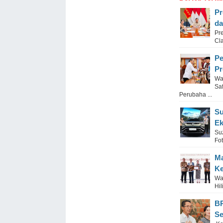
Pr
da
Pr
Cl
Pe
Pr
Wa
Sa
Perubaha ...
Su
Ek
Su
Fo
Ma
Ke
Wa
Hi
BP
Se