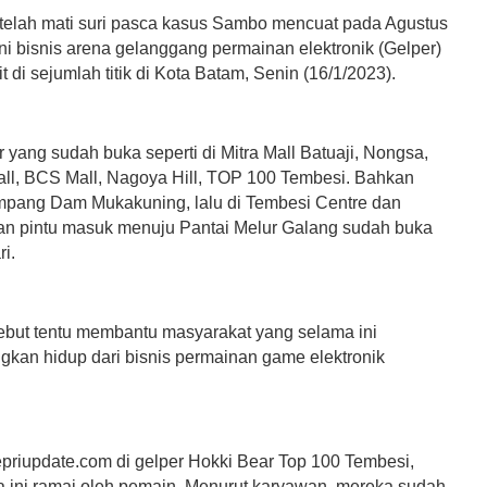
elah mati suri pasca kasus Sambo mencuat pada Agustus
ini bisnis arena gelanggang permainan elektronik (Gelper)
t di sejumlah titik di Kota Batam, Senin (16/1/2023).
 yang sudah buka seperti di Mitra Mall Batuaji, Nongsa,
all, BCS Mall, Nagoya Hill, TOP 100 Tembesi. Bahkan
impang Dam Mukakuning, lalu di Tembesi Centre dan
n pintu masuk menuju Pantai Melur Galang sudah buka
ri.
sebut tentu membantu masyarakat yang selama ini
kan hidup dari bisnis permainan game elektronik
priupdate.com di gelper Hokki Bear Top 100 Tembesi,
na ini ramai oleh pemain. Menurut karyawan, mereka sudah