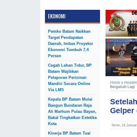
EKONOMI
Pemko Batam Naikkan
Target Pendapatan
Daerah, Imbas Proyeksi
Ekonomi Tumbuh 7,4
Persen
Cegah Lahan Tidur, BP
Batam Wajibkan
Pelaporan Perizinan
Home
»
Headli
Mandiri Secara Online
Bergairah Lagi
Via LMS
Kepala BP Batam Mulai
Setelah
Bangun Bundaran Raja
Gelper 
Ali Marhum Pulau Bayan,
Bakal Tingkatkan Estetika
Kota
Senin, 16 Januar
Kinerja BP Batam Tuai