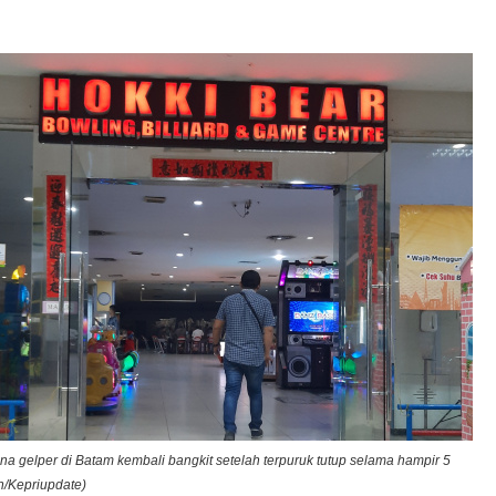
ena gelper di Batam kembali bangkit setelah terpuruk tutup selama hampir 5
ah/Kepriupdate)