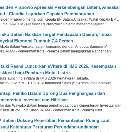
esiden Prabowo Apresiasi Perkembangan Batam, Amsakar
n Li Claudia Laporkan Capaian Pembangunan
esiden Prabowo memanggil Kepala BP Batam Amsakar, Wakil Kepala BP Li
audiaJAKARTA - Presiden RI Prabowo Subianto menerima jajaran ...
mko Batam Naikkan Target Pendapatan Daerah, Imbas
oyeksi Ekonomi Tumbuh 7,4 Persen
likota Batam Amsakar salam komando dengan Anggota Banggar M
feiBATAM - Pemerintah Kota (Pemko) Batam mengajukan Rancangan
zuki Resmi Luncurkan eVitara di IIMS 2026, Kesempatan
sklusif bagi Pemburu Mobil Listrik
zuki launching eVitara di IIMS 2026 Kemayoran Jakarta.
to/SISJAKARTA – PT Suzuki Indomobil Sales (SIS) resmi meluncurkan ...
ntap, Pemko Batam Borong Dua Penghargaan dari
menterian Investasi dan Hilirisasi
ko dan Wawako Batam terima penghargaan dari Kementerian Investasi dan
lirisasi BKPM. Foto/DheoBATAM - Pemerintah Kota (Pemko) Bata ...
 Batam Dukung Penertiban Pemanfaatan Ruang Laut
suai Ketentuan Peraturan Perundang-undangan