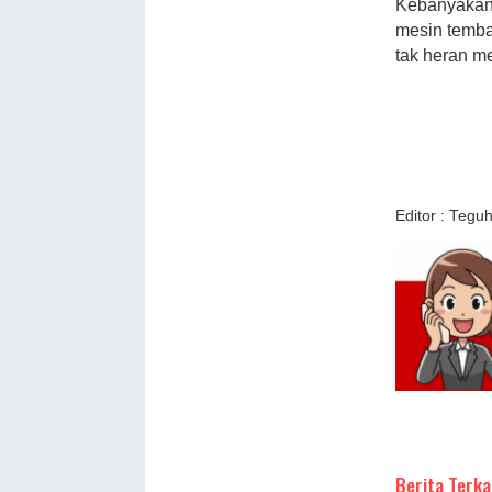
Kebanyakan 
mesin temba
tak heran me
Editor : Tegu
Berita Terka