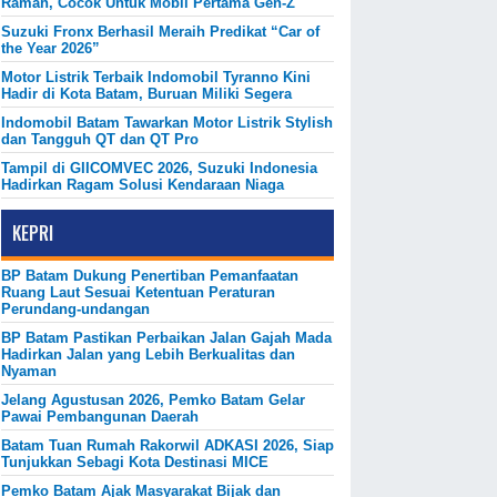
Ramah, Cocok Untuk Mobil Pertama Gen-Z
Suzuki Fronx Berhasil Meraih Predikat “Car of
the Year 2026”
Motor Listrik Terbaik Indomobil Tyranno Kini
Hadir di Kota Batam, Buruan Miliki Segera
Indomobil Batam Tawarkan Motor Listrik Stylish
dan Tangguh QT dan QT Pro
Tampil di GIICOMVEC 2026, Suzuki Indonesia
Hadirkan Ragam Solusi Kendaraan Niaga
KEPRI
BP Batam Dukung Penertiban Pemanfaatan
Ruang Laut Sesuai Ketentuan Peraturan
Perundang-undangan
BP Batam Pastikan Perbaikan Jalan Gajah Mada
Hadirkan Jalan yang Lebih Berkualitas dan
Nyaman
Jelang Agustusan 2026, Pemko Batam Gelar
Pawai Pembangunan Daerah
Batam Tuan Rumah Rakorwil ADKASI 2026, Siap
Tunjukkan Sebagi Kota Destinasi MICE
Pemko Batam Ajak Masyarakat Bijak dan