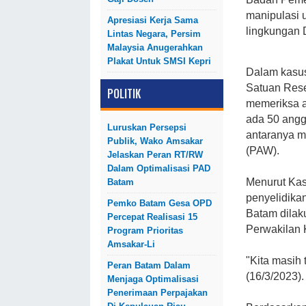
manipulasi u
Apresiasi Kerja Sama
lingkungan 
Lintas Negara, Persim
Malaysia Anugerahkan
Plakat Untuk SMSI Kepri
Dalam kasus
Satuan Reser
POLITIK
memeriksa a
ada 50 angg
Luruskan Persepsi
antaranya m
Publik, Wako Amsakar
(PAW).
Jelaskan Peran RT/RW
Dalam Optimalisasi PAD
Menurut Kas
Batam
penyelidika
Pemko Batam Gesa OPD
Batam dilak
Percepat Realisasi 15
Perwakilan 
Program Prioritas
Amsakar-Li
"Kita masih 
Peran Batam Dalam
(16/3/2023).
Menjaga Optimalisasi
Penerimaan Perpajakan