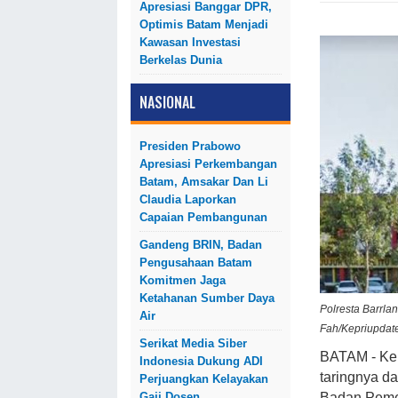
Apresiasi Banggar DPR,
Optimis Batam Menjadi
Kawasan Investasi
Berkelas Dunia
NASIONAL
Presiden Prabowo
Apresiasi Perkembangan
Batam, Amsakar Dan Li
Claudia Laporkan
Capaian Pembangunan
Gandeng BRIN, Badan
Pengusahaan Batam
Komitmen Jaga
Ketahanan Sumber Daya
Polresta Barrla
Air
Fah/Kepriupdat
Serikat Media Siber
BATAM - Kep
Indonesia Dukung ADI
taringnya d
Perjuangkan Kelayakan
Gaji Dosen
Badan Pemer