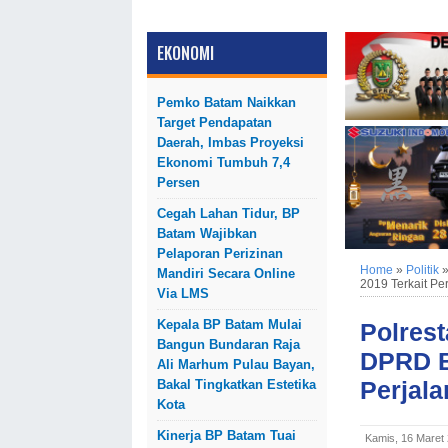
EKONOMI
Pemko Batam Naikkan
Target Pendapatan
Daerah, Imbas Proyeksi
Ekonomi Tumbuh 7,4
Persen
Cegah Lahan Tidur, BP
Batam Wajibkan
Pelaporan Perizinan
Home
»
Politik
Mandiri Secara Online
2019 Terkait Per
Via LMS
Kepala BP Batam Mulai
Polrest
Bangun Bundaran Raja
DPRD B
Ali Marhum Pulau Bayan,
Perjala
Bakal Tingkatkan Estetika
Kota
Kinerja BP Batam Tuai
Kamis, 16 Maret