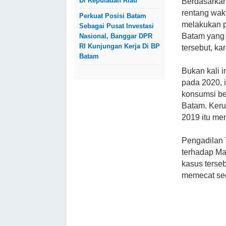
Di Kepulauan Riau
Berdasarkan 
rentang wakt
Perkuat Posisi Batam
melakukan 
Sebagai Pusat Investasi
Batam yang 
Nasional, Banggar DPR
RI Kunjungan Kerja Di BP
tersebut, k
Batam
Bukan kali 
pada 2020, i
konsumsi be
Batam. Keru
2019 itu men
Pengadilan 
terhadap Ma
kasus terseb
memecat seca