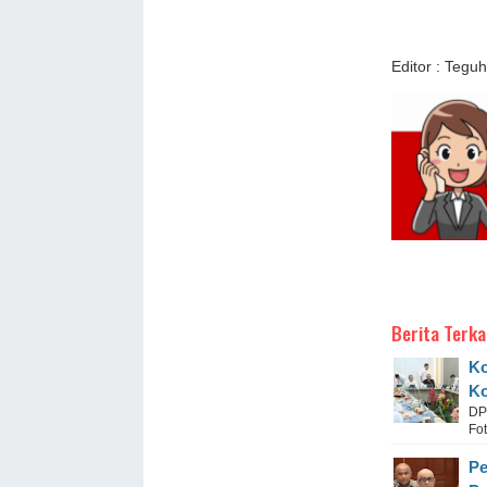
Editor : Teguh
Berita Terka
Ko
Ko
DP
Fot
Pe