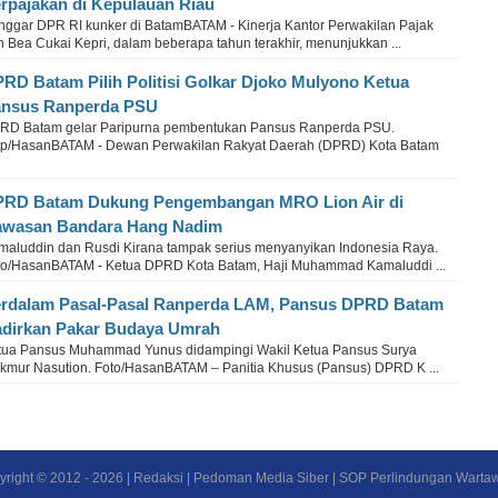
rpajakan di Kepulauan Riau
nggar DPR RI kunker di BatamBATAM - Kinerja Kantor Perwakilan Pajak
 Bea Cukai Kepri, dalam beberapa tahun terakhir, menunjukkan ...
RD Batam Pilih Politisi Golkar Djoko Mulyono Ketua
nsus Ranperda PSU
RD Batam gelar Paripurna pembentukan Pansus Ranperda PSU.
tp/HasanBATAM - Dewan Perwakilan Rakyat Daerah (DPRD) Kota Batam
RD Batam Dukung Pengembangan MRO Lion Air di
wasan Bandara Hang Nadim
maluddin dan Rusdi Kirana tampak serius menyanyikan Indonesia Raya.
to/HasanBATAM - Ketua DPRD Kota Batam, Haji Muhammad Kamaluddi ...
rdalam Pasal-Pasal Ranperda LAM, Pansus DPRD Batam
dirkan Pakar Budaya Umrah
tua Pansus Muhammad Yunus didampingi Wakil Ketua Pansus Surya
kmur Nasution. Foto/HasanBATAM – Panitia Khusus (Pansus) DPRD K ...
yright © 2012 -
2026
|
Redaksi
|
Pedoman Media Siber
|
SOP Perlindungan Warta