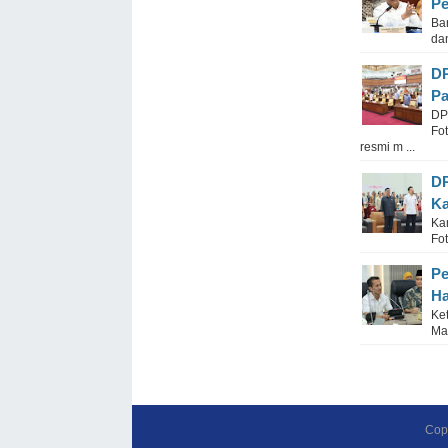
Pe
Ba
dan
DP
Pa
DP
Fo
resmi m ...
DP
Ka
Ka
Fo
Pe
Ha
Ke
Ma
Cop