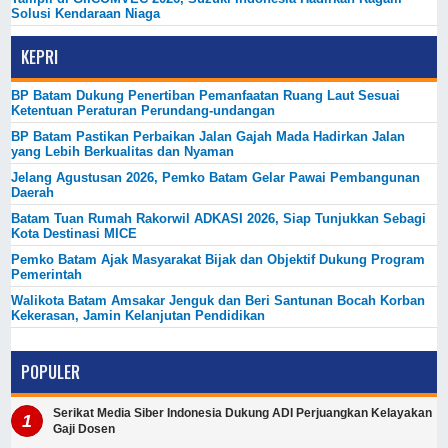
Solusi Kendaraan Niaga
KEPRI
BP Batam Dukung Penertiban Pemanfaatan Ruang Laut Sesuai
Ketentuan Peraturan Perundang-undangan
BP Batam Pastikan Perbaikan Jalan Gajah Mada Hadirkan Jalan
yang Lebih Berkualitas dan Nyaman
Jelang Agustusan 2026, Pemko Batam Gelar Pawai Pembangunan
Daerah
Batam Tuan Rumah Rakorwil ADKASI 2026, Siap Tunjukkan Sebagi
Kota Destinasi MICE
Pemko Batam Ajak Masyarakat Bijak dan Objektif Dukung Program
Pemerintah
Walikota Batam Amsakar Jenguk dan Beri Santunan Bocah Korban
Kekerasan, Jamin Kelanjutan Pendidikan
POPULER
Serikat Media Siber Indonesia Dukung ADI Perjuangkan Kelayakan
Gaji Dosen