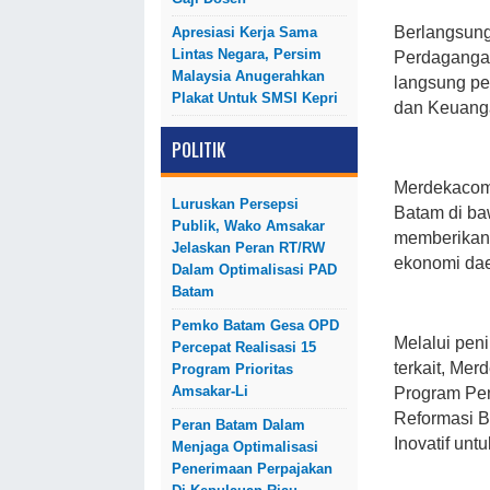
Berlangsung
Apresiasi Kerja Sama
Lintas Negara, Persim
Perdagangan
Malaysia Anugerahkan
langsung pe
Plakat Untuk SMSI Kepri
dan Keuanga
POLITIK
Merdekacom 
Luruskan Persepsi
Batam di b
Publik, Wako Amsakar
memberikan 
Jelaskan Peran RT/RW
ekonomi dae
Dalam Optimalisasi PAD
Batam
Pemko Batam Gesa OPD
Melalui pen
Percepat Realisasi 15
terkait, Mer
Program Prioritas
Amsakar-Li
Program Pen
Reformasi B
Peran Batam Dalam
Inovatif unt
Menjaga Optimalisasi
Penerimaan Perpajakan