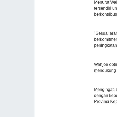
Menurut Wah
tersendiri 
berkontribu
"Sesuai ara
berkomitmen
peningkatan
Wahjoe opti
mendukung 
Mengingat, 
dengan kebe
Provinsi Kep