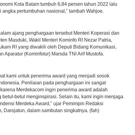
ekonomi Kota Batam tumbuh 6,84 persen tahun 2022 lalu
i angka pertumbuhan nasional," tambah Wahjoe.
 dalam ajang penghargaan tersebut Menteri Koperasi dan
en Masduki, Wakil Menteri Kominfo RI Nezar Patria,
kam RI yang diwakili oleh Deputi Bidang Komunikasi,
an Aparatur (Kominfotur) Marsda TNI Arif Mustofa.
at kami untuk penerima award yang menjadi sosok
i Indonesia. Penilaian pada penghargaan ini sangat
karena Merdekacom ingin penerima award adalah
betul-betul menginspirasi. Selain itu, kami ingin menjaga
endensi Merdeka Award," ujar Pemimpin Redaksi
 Darojatun, dalam sambutan singkatnya. (fah)