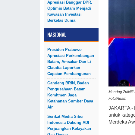
Apresiasi Banggar DPR,
Optimis Batam Menjadi
Kawasan Investasi
Berkelas Dunia
NASIONAL
Presiden Prabowo
Apresiasi Perkembangan
Batam, Amsakar Dan Li
Claudia Laporkan
Capaian Pembangunan
Gandeng BRIN, Badan
Pengusahaan Batam
Mendag Zulkifl
Komitmen Jaga
Foto/Agam
Ketahanan Sumber Daya
Air
JAKARTA - 
untuk kateg
Serikat Media Siber
Merdeka Awa
Indonesia Dukung ADI
Perjuangkan Kelayakan
Gaji Dosen