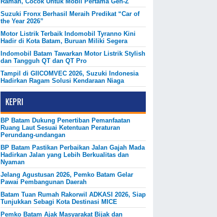
Ramah, Cocok Untuk Mobil Pertama Gen-Z
Suzuki Fronx Berhasil Meraih Predikat “Car of
the Year 2026”
Motor Listrik Terbaik Indomobil Tyranno Kini
Hadir di Kota Batam, Buruan Miliki Segera
Indomobil Batam Tawarkan Motor Listrik Stylish
dan Tangguh QT dan QT Pro
Tampil di GIICOMVEC 2026, Suzuki Indonesia
Hadirkan Ragam Solusi Kendaraan Niaga
KEPRI
BP Batam Dukung Penertiban Pemanfaatan
Ruang Laut Sesuai Ketentuan Peraturan
Perundang-undangan
BP Batam Pastikan Perbaikan Jalan Gajah Mada
Hadirkan Jalan yang Lebih Berkualitas dan
Nyaman
Jelang Agustusan 2026, Pemko Batam Gelar
Pawai Pembangunan Daerah
Batam Tuan Rumah Rakorwil ADKASI 2026, Siap
Tunjukkan Sebagi Kota Destinasi MICE
Pemko Batam Ajak Masyarakat Bijak dan