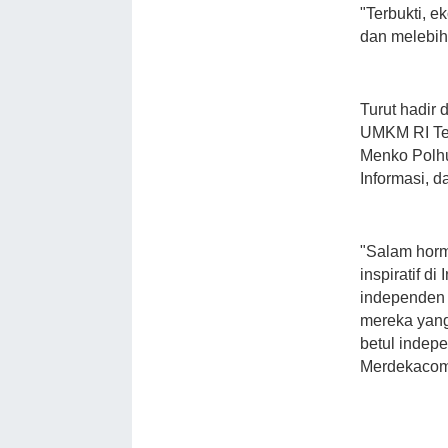
"Terbukti, 
dan melebih
Turut hadir
UMKM RI Tet
Menko Polhu
Informasi, d
"Salam horm
inspiratif d
independen 
mereka yang 
betul indep
Merdekacom,