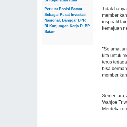
Di Kepulauan Riau
Tidak hanya
Perkuat Posisi Batam
Sebagai Pusat Investasi
memberikan 
Nasional, Banggar DPR
inspiratif 
RI Kunjungan Kerja Di BP
kemajuan ne
Batam
"Selamat un
kita untuk 
terus terjag
bisa bermanf
memberikan
Sementara, 
Wahjoe Triw
Merdekacom