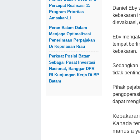
Percepat Realisasi 15
Daniel Eby 
Program Prioritas
kebakaran i
Amsakar-Li
dievakuasi,
Peran Batam Dalam
Menjaga Optimalisasi
Eby mengata
Penerimaan Perpajakan
tempat berl
Di Kepulauan Riau
kebakaran.
Perkuat Posisi Batam
Sebagai Pusat Investasi
Sedangkan m
Nasional, Banggar DPR
tidak penti
RI Kunjungan Kerja Di BP
Batam
Pihak pejab
pengoperasi
dapat meng
Kebakaran 
Kanada ter
manusia y