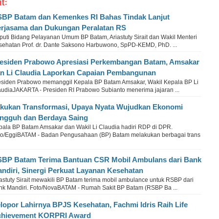
it:
BP Batam dan Kemenkes RI Bahas Tindak Lanjut
rjasama dan Dukungan Peralatan RS
puti Bidang Pelayanan Umum BP Batam, Ariastuty Sirait dan Wakil Menteri
sehatan Prof. dr. Dante Saksono Harbuwono, SpPD-KEMD, PhD. ...
esiden Prabowo Apresiasi Perkembangan Batam, Amsakar
n Li Claudia Laporkan Capaian Pembangunan
esiden Prabowo memanggil Kepala BP Batam Amsakar, Wakil Kepala BP Li
audiaJAKARTA - Presiden RI Prabowo Subianto menerima jajaran ...
kukan Transformasi, Upaya Nyata Wujudkan Ekonomi
ngguh dan Berdaya Saing
pala BP Batam Amsakar dan Wakil Li Claudia hadiri RDP di DPR.
to/EggiBATAM - Badan Pengusahaan (BP) Batam melakukan berbagai trans
BP Batam Terima Bantuan CSR Mobil Ambulans dari Bank
ndiri, Sinergi Perkuat Layanan Kesehatan
astuty Sirait mewakili BP Batam terima mobil ambulance untuk RSBP dari
nk Mandiri. Foto/NovaBATAM - Rumah Sakit BP Batam (RSBP Ba ...
lopor Lahirnya BPJS Kesehatan, Fachmi Idris Raih Life
hievement KORPRI Award