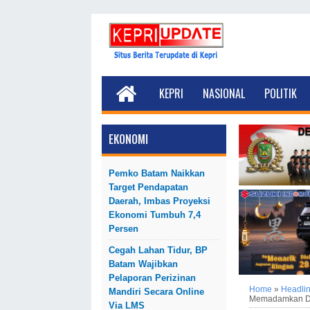
KEPRI
NASIONAL
POLITIK
EKONOMI
Pemko Batam Naikkan
Target Pendapatan
Daerah, Imbas Proyeksi
Ekonomi Tumbuh 7,4
Persen
Cegah Lahan Tidur, BP
Batam Wajibkan
Pelaporan Perizinan
Home
»
Headli
Mandiri Secara Online
Memadamkan Da
Via LMS