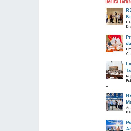
Berita Terka
RS
Ke
De
Ke
Pr
da
Pr
Cl
La
Ta
Ke
Fo
...
RS
Ma
Ari
Ba
Pe
Ac