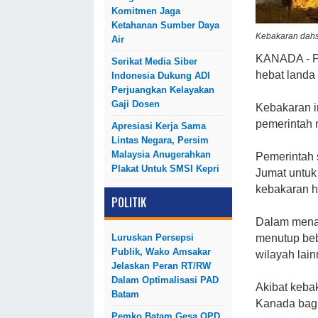
Komitmen Jaga
Ketahanan Sumber Daya
Kebakaran dahs
Air
KANADA - Pa
Serikat Media Siber
hebat landa
Indonesia Dukung ADI
Perjuangkan Kelayakan
Gaji Dosen
Kebakaran i
pemerintah 
Apresiasi Kerja Sama
Lintas Negara, Persim
Malaysia Anugerahkan
Pemerintah 
Plakat Untuk SMSI Kepri
Jumat untuk
kebakaran h
POLITIK
Dalam menan
Luruskan Persepsi
menutup beb
Publik, Wako Amsakar
wilayah lai
Jelaskan Peran RT/RW
Dalam Optimalisasi PAD
Akibat kebak
Batam
Kanada bagi
Pemko Batam Gesa OPD