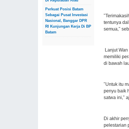
Di Kepulauan Riau
Perkuat Posisi Batam
Sebagai Pusat Investasi
"Terimakasih
Nasional, Banggar DPR
tentunya da
RI Kunjungan Kerja Di BP
semua," seb
Batam
Lanjut Wan 
memiliki pe
di bawah lau
"Untuk itu 
penyu baik h
satwa ini," 
Di akhir pe
pelestarian 