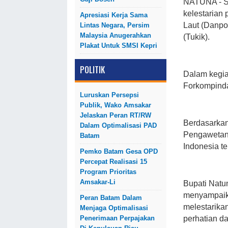
NATUNA - S
kelestarian
Apresiasi Kerja Sama
Laut (Danpo
Lintas Negara, Persim
Malaysia Anugerahkan
(Tukik).
Plakat Untuk SMSI Kepri
POLITIK
Dalam kegiat
Forkompinda
Luruskan Persepsi
Publik, Wako Amsakar
Jelaskan Peran RT/RW
Berdasarkan
Dalam Optimalisasi PAD
Pengawetan 
Batam
Indonesia t
Pemko Batam Gesa OPD
Percepat Realisasi 15
Program Prioritas
Amsakar-Li
Bupati Natu
menyampaik
Peran Batam Dalam
melestarikan
Menjaga Optimalisasi
perhatian da
Penerimaan Perpajakan