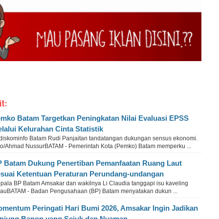
it:
mko Batam Targetkan Peningkatan Nilai Evaluasi EPSS
lalui Kelurahan Cinta Statistik
diskominfo Batam Rudi Panjaitan tandatangan dukungan sensus ekonomi.
to/Ahmad NussurBATAM - Pemerintah Kota (Pemko) Batam memperku ...
 Batam Dukung Penertiban Pemanfaatan Ruang Laut
suai Ketentuan Peraturan Perundang-undangan
pala BP Batam Amsakar dan wakilnya Li Claudia tanggapi isu kaveling
lauBATAM - Badan Pengusahaan (BP) Batam menyatakan dukun ...
mentum Peringati Hari Bumi 2026, Amsakar Ingin Jadikan
njung Banon yang Sejuk dan Nyaman