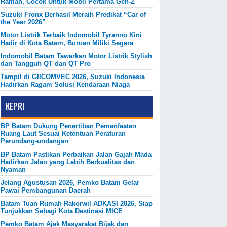
Ramah, Cocok Untuk Mobil Pertama Gen-Z
Suzuki Fronx Berhasil Meraih Predikat “Car of
the Year 2026”
Motor Listrik Terbaik Indomobil Tyranno Kini
Hadir di Kota Batam, Buruan Miliki Segera
Indomobil Batam Tawarkan Motor Listrik Stylish
dan Tangguh QT dan QT Pro
Tampil di GIICOMVEC 2026, Suzuki Indonesia
Hadirkan Ragam Solusi Kendaraan Niaga
KEPRI
BP Batam Dukung Penertiban Pemanfaatan
Ruang Laut Sesuai Ketentuan Peraturan
Perundang-undangan
BP Batam Pastikan Perbaikan Jalan Gajah Mada
Hadirkan Jalan yang Lebih Berkualitas dan
Nyaman
Jelang Agustusan 2026, Pemko Batam Gelar
Pawai Pembangunan Daerah
Batam Tuan Rumah Rakorwil ADKASI 2026, Siap
Tunjukkan Sebagi Kota Destinasi MICE
Pemko Batam Ajak Masyarakat Bijak dan