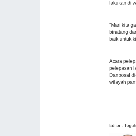
lakukan di w
"Mari kita g
binatang da
baik untuk ki
Acara pelep
pelepasan l
Danposal di
wilayah pan
Editor : Tegu