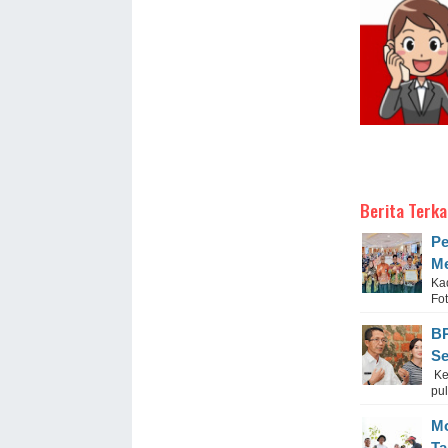
Berita Terka
Pe
Me
Ka
Fo
BP
Se
Ke
pu
Mo
Ta