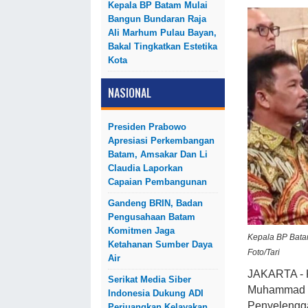
Kepala BP Batam Mulai
Bangun Bundaran Raja
Ali Marhum Pulau Bayan,
Bakal Tingkatkan Estetika
Kota
NASIONAL
Presiden Prabowo
Apresiasi Perkembangan
Batam, Amsakar Dan Li
Claudia Laporkan
Capaian Pembangunan
Gandeng BRIN, Badan
Pengusahaan Batam
Komitmen Jaga
Kepala BP Batam
Ketahanan Sumber Daya
Foto/Tari
Air
JAKARTA - 
Serikat Media Siber
Muhammad Ru
Indonesia Dukung ADI
Penyelengga
Perjuangkan Kelayakan