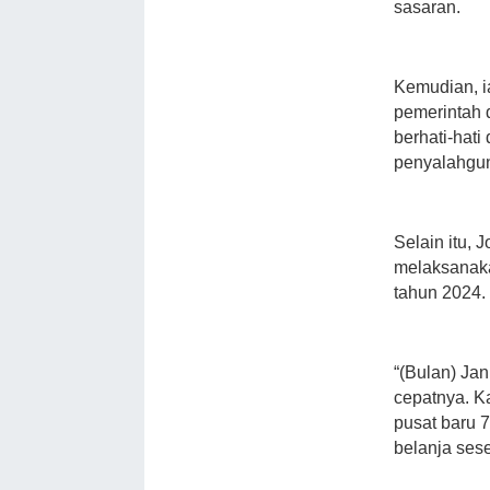
sasaran.
Kemudian, i
pemerintah d
berhati-hat
penyalahgu
Selain itu, 
melaksanaka
tahun 2024.
“(Bulan) Jan
cepatnya. K
pusat baru 
belanja ses