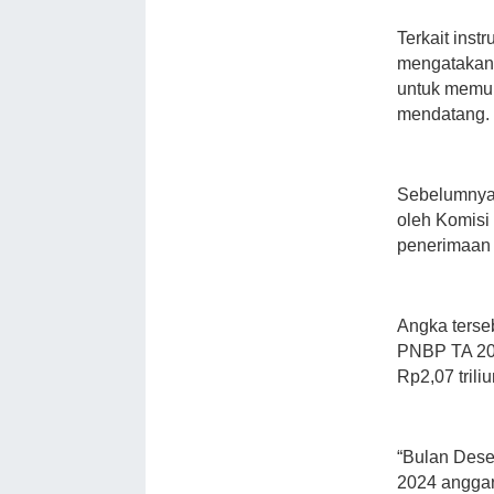
Terkait ins
mengatakan 
untuk memul
mendatang.
Sebelumnya,
oleh Komisi 
penerimaan 
Angka terse
PNBP TA 202
Rp2,07 trili
“Bulan Dese
2024 anggar