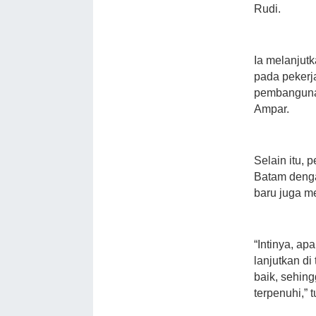
Rudi.
Ia melanjut
pada pekerja
pembangunan
Ampar.
Selain itu, 
Batam deng
baru juga m
“Intinya, ap
lanjutkan d
baik, sehin
terpenuhi,”