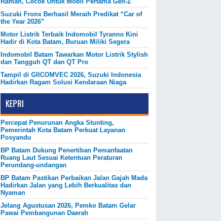
Ramah, Cocok Untuk Mobil Pertama Gen-Z
Suzuki Fronx Berhasil Meraih Predikat “Car of
the Year 2026”
Motor Listrik Terbaik Indomobil Tyranno Kini
Hadir di Kota Batam, Buruan Miliki Segera
Indomobil Batam Tawarkan Motor Listrik Stylish
dan Tangguh QT dan QT Pro
Tampil di GIICOMVEC 2026, Suzuki Indonesia
Hadirkan Ragam Solusi Kendaraan Niaga
KEPRI
Percepat Penurunan Angka Stunting,
Pemerintah Kota Batam Perkuat Layanan
Posyandu
BP Batam Dukung Penertiban Pemanfaatan
Ruang Laut Sesuai Ketentuan Peraturan
Perundang-undangan
BP Batam Pastikan Perbaikan Jalan Gajah Mada
Hadirkan Jalan yang Lebih Berkualitas dan
Nyaman
Jelang Agustusan 2026, Pemko Batam Gelar
Pawai Pembangunan Daerah