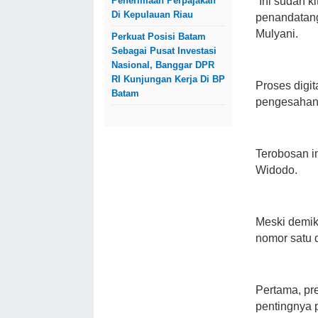
Penerimaan Perpajakan
“Ini sudah 
Di Kepulauan Riau
penandatang
Mulyani.
Perkuat Posisi Batam
Sebagai Pusat Investasi
Nasional, Banggar DPR
RI Kunjungan Kerja Di BP
Proses digit
Batam
pengesahan 
Terobosan i
Widodo.
Meski demiki
nomor satu d
Pertama, pr
pentingnya p