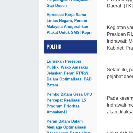
Gaji Dosen
Daerah (TKD
Apresiasi Kerja Sama
Lintas Negara, Persim
Malaysia Anugerahkan
Kegiatan yan
Plakat Untuk SMSI Kepri
Presiden RI
Indrawati; M
POLITIK
Kabinet, P
Luruskan Persepsi
Publik, Wako Amsakar
Selain itu, 
Jelaskan Peran RT/RW
pejabat daer
Dalam Optimalisasi PAD
Batam
Pemko Batam Gesa OPD
Pada kesemp
Percepat Realisasi 15
Indrawati m
Program Prioritas
akan dilaksa
Amsakar-Li
Peran Batam Dalam
Menjaga Optimalisasi