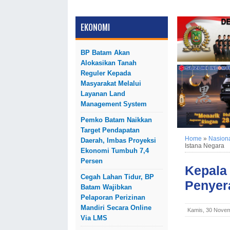
EKONOMI
BP Batam Akan
Alokasikan Tanah
Reguler Kepada
Masyarakat Melalui
Layanan Land
Management System
Pemko Batam Naikkan
Target Pendapatan
Home
»
Nasion
Daerah, Imbas Proyeksi
Istana Negara
Ekonomi Tumbuh 7,4
Persen
Kepala
Cegah Lahan Tidur, BP
Penyer
Batam Wajibkan
Pelaporan Perizinan
Mandiri Secara Online
Kamis, 30 Novem
Via LMS