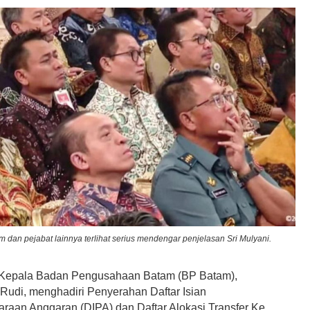
 dan pejabat lainnya terlihat serius mendengar penjelasan Sri Mulyani.
Kepala Badan Pengusahaan Batam (BP Batam),
di, menghadiri Penyerahan Daftar Isian
raan Anggaran (DIPA) dan Daftar Alokasi Transfer Ke