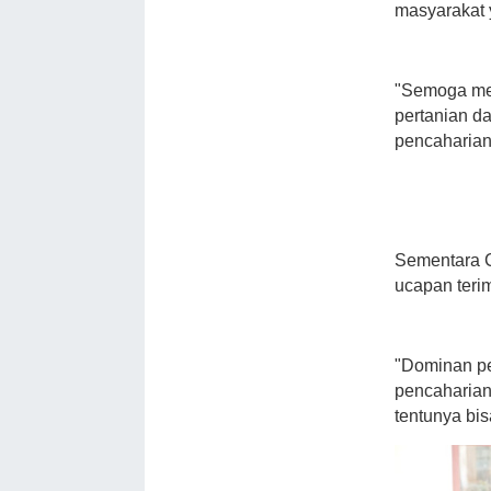
masyarakat 
"Semoga mel
pertanian d
pencaharian
Sementara 
ucapan teri
"Dominan p
pencaharian
tentunya bi