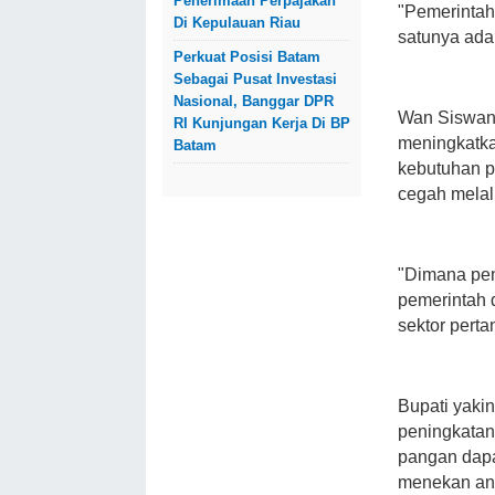
Penerimaan Perpajakan
"Pemerintah
Di Kepulauan Riau
satunya ada
Perkuat Posisi Batam
Sebagai Pusat Investasi
Nasional, Banggar DPR
Wan Siswand
RI Kunjungan Kerja Di BP
meningkatka
Batam
kebutuhan p
cegah mela
"Dimana pen
pemerintah 
sektor perta
Bupati yaki
peningkatan
pangan dapa
menekan ang