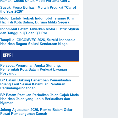
Ramah, Cocok Untuk Mobil Pertama Gen-Z
Suzuki Fronx Berhasil Meraih Predikat “Car of
the Year 2026”
Motor Listrik Terbaik Indomobil Tyranno Kini
Hadir di Kota Batam, Buruan Miliki Segera
Indomobil Batam Tawarkan Motor Listrik Stylish
dan Tangguh QT dan QT Pro
Tampil di GIICOMVEC 2026, Suzuki Indonesia
Hadirkan Ragam Solusi Kendaraan Niaga
KEPRI
Percepat Penurunan Angka Stunting,
Pemerintah Kota Batam Perkuat Layanan
Posyandu
BP Batam Dukung Penertiban Pemanfaatan
Ruang Laut Sesuai Ketentuan Peraturan
Perundang-undangan
BP Batam Pastikan Perbaikan Jalan Gajah Mada
Hadirkan Jalan yang Lebih Berkualitas dan
Nyaman
Jelang Agustusan 2026, Pemko Batam Gelar
Pawai Pembangunan Daerah