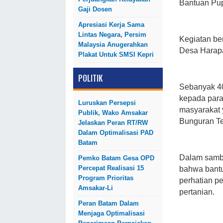
Bantuan Pup
Gaji Dosen
Apresiasi Kerja Sama
Lintas Negara, Persim
Kegiatan be
Malaysia Anugerahkan
Desa Harapa
Plakat Untuk SMSI Kepri
POLITIK
Sebanyak 40
kepada para
Luruskan Persepsi
masyarakat 
Publik, Wako Amsakar
Bunguran T
Jelaskan Peran RT/RW
Dalam Optimalisasi PAD
Batam
Dalam samb
Pemko Batam Gesa OPD
Percepat Realisasi 15
bahwa bantu
Program Prioritas
perhatian p
Amsakar-Li
pertanian.
Peran Batam Dalam
Menjaga Optimalisasi