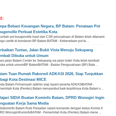
it:
npa Bebani Keuangan Negara, BP Batam: Penataan Pot
ugenville Perkuat Estetika Kota
jumlah pot bougenville hasil dari CSR perusahaan di Batam telah ditanami
nga cantik di bundaran BP Batam.BATAM - Keberadaan pot ta ...
rbaikan Tuntas, Jalan Bukit Vista Menuju Sekupang
mbali Dibuka untuk Umum
es jalan Batam Center ke Sekupang via jalan hotel Vista telah kembali
buka untuk umum/BP BatamBATAM - Badan Pengusahaan (BP) Bata ...
tam Tuan Rumah Rakorwil ADKASI 2026, Siap Tunjukkan
bagi Kota Destinasi MICE
kda Batam Firmansyah optimis siap layani peserta ADKASIBATAM -
merintah Kota (Pemko) Batam menyambut baik terpilihnya Kota Batam s ...
lajari SIDIA Buatan Kominfo Batam, DPRD Wonogiri Ingin
nguatan Kerja Sama Media
diskominfo Batam Rudi Panjaitan salam komando dengan ketua Komisi II
RD Wonogiri/KominfoBATAM - Pemerintah Kota (Pemko) Batam mene ...