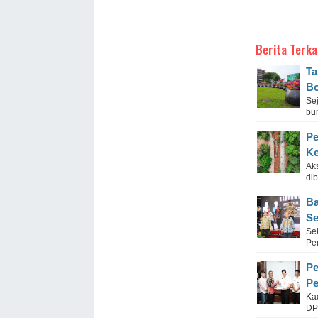
Berita Terka
Ta
Bo
Se
bu
Pe
Ke
Aks
di
Ba
Se
Se
Pe
Pe
Pe
Ka
DP