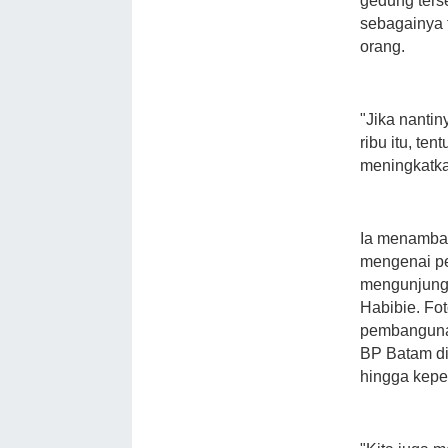
gedung ters
sebagainya 
orang.
"Jika nanti
ribu itu, t
meningkatka
Ia menambah
mengenai p
mengunjungi
Habibie. Fot
pembangunan
BP Batam di
hingga kep