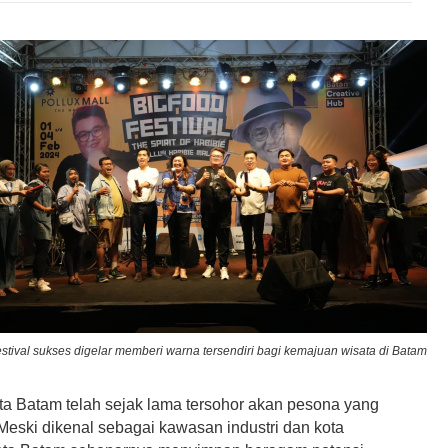
estival sukses digelar memberi warna tersendiri bagi kemajuan wisata di Batam.
a Batam telah sejak lama tersohor akan pesona yang
 Meski dikenal sebagai kawasan industri dan kota