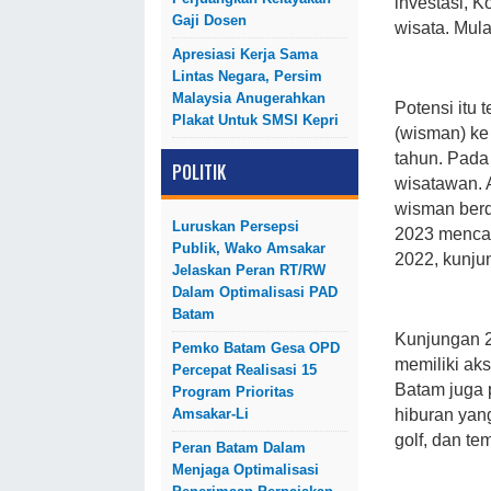
investasi, 
Gaji Dosen
wisata. Mula
Apresiasi Kerja Sama
Lintas Negara, Persim
Malaysia Anugerahkan
Potensi itu
Plakat Untuk SMSI Kepri
(wisman) ke
tahun. Pada
POLITIK
wisatawan. 
wisman berd
Luruskan Persepsi
2023 mencap
Publik, Wako Amsakar
2022, kunju
Jelaskan Peran RT/RW
Dalam Optimalisasi PAD
Batam
Kunjungan 2 
Pemko Batam Gesa OPD
memiliki aks
Percepat Realisasi 15
Batam juga p
Program Prioritas
Amsakar-Li
hiburan yan
golf, dan te
Peran Batam Dalam
Menjaga Optimalisasi