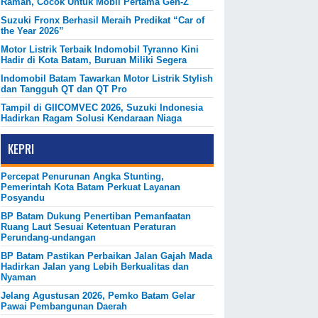
Ramah, Cocok Untuk Mobil Pertama Gen-Z
Suzuki Fronx Berhasil Meraih Predikat “Car of
the Year 2026”
Motor Listrik Terbaik Indomobil Tyranno Kini
Hadir di Kota Batam, Buruan Miliki Segera
Indomobil Batam Tawarkan Motor Listrik Stylish
dan Tangguh QT dan QT Pro
Tampil di GIICOMVEC 2026, Suzuki Indonesia
Hadirkan Ragam Solusi Kendaraan Niaga
KEPRI
Percepat Penurunan Angka Stunting,
Pemerintah Kota Batam Perkuat Layanan
Posyandu
BP Batam Dukung Penertiban Pemanfaatan
Ruang Laut Sesuai Ketentuan Peraturan
Perundang-undangan
BP Batam Pastikan Perbaikan Jalan Gajah Mada
Hadirkan Jalan yang Lebih Berkualitas dan
Nyaman
Jelang Agustusan 2026, Pemko Batam Gelar
Pawai Pembangunan Daerah