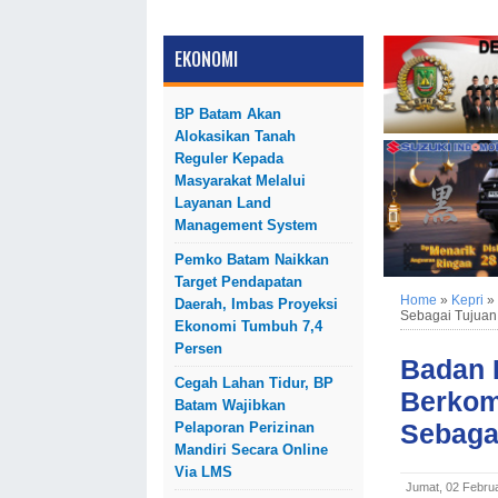
EKONOMI
BP Batam Akan
Alokasikan Tanah
Reguler Kepada
Masyarakat Melalui
Layanan Land
Management System
Pemko Batam Naikkan
Target Pendapatan
Home
»
Kepri
»
Daerah, Imbas Proyeksi
Sebagai Tujuan
Ekonomi Tumbuh 7,4
Persen
Badan 
Cegah Lahan Tidur, BP
Berkom
Batam Wajibkan
Sebaga
Pelaporan Perizinan
Mandiri Secara Online
Via LMS
Jumat, 02 Febru