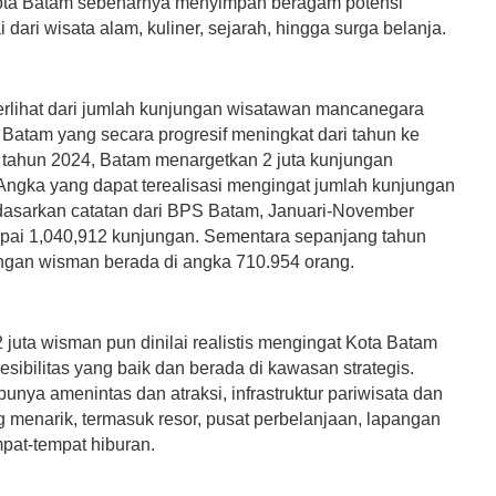
Kota Batam sebenarnya menyimpan beragam potensi
i dari wisata alam, kuliner, sejarah, hingga surga belanja.
 terlihat dari jumlah kunjungan wisatawan mancanegara
 Batam yang secara progresif meningkat dari tahun ke
 tahun 2024, Batam menargetkan 2 juta kunjungan
Angka yang dapat terealisasi mengingat jumlah kunjungan
asarkan catatan dari BPS Batam, Januari-November
ai 1,040,912 kunjungan. Sementara sepanjang tahun
ngan wisman berada di angka 710.954 orang.
juta wisman pun dinilai realistis mengingat Kota Batam
esibilitas yang baik dan berada di kawasan strategis.
unya amenintas dan atraksi, infrastruktur pariwisata dan
g menarik, termasuk resor, pusat perbelanjaan, lapangan
mpat-tempat hiburan.