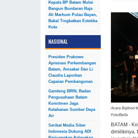
Kepala BP Batam Mulai
Bangun Bundaran Raja
Ali Marhum Pulau Bayan,
Bakal Tingkatkan Estetika
Kota
NASIONAL
Presiden Prabowo
Apresiasi Perkembangan
Batam, Amsakar Dan Li
Claudia Laporkan
Capaian Pembangunan
Gandeng BRIN, Badan
Pengusahaan Batam
Komitmen Jaga
Acara Bigfood f
Ketahanan Sumber Daya
Foto/Bella
Air
BATAM - Kot
Serikat Media Siber
Indonesia Dukung ADI
dimilikinya.
Perjuangkan Kelayakan