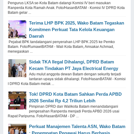
Pengurus LKSA se-Kota Batam datangi Komisi IV beri masukan
Ranperda Kota Ramah Anak. Foto/HasanBATAM - Komisi IV DPRD Kota
Batam gelar ...
Terima LHP BPK 2025, Wako Batam Tegaskan
Komitmen Perkuat Tata Kelola Keuangan
Daerah
Pejabat BPK tandatangani penyerahan LHP BPK 2025 ke Pemko
Batam. Foto/RumawiBATAM - Wali Kota Batam, Amsakar Achmad,
menegaskan ...
Sidak TKA Ilegal Dihalangi, DPRD Batam
Kecam Tindakan PT Jaya Electrical Energy
Adu mulut anggota dewan Batam dengan sekurity terjadi
lantaran upaya sidak dihalangi. Foto/HasanBATAM - Komisi
I DPRD Kota Batam melak ...
Tok! DPRD Kota Batam Sahkan Perda APBD
2026 Senilai Rp 4,2 Triliun Lebih
Pimpinan DPRD dan Walikota Batam menandatangani
pengesahan Ranperda menjadi Perda APBD 2026 usai
Rapat Paripurna. Foto/HasanBATAM - DP ...
Perkuat Manajemen Talenta ASN, Wako Batam
: Penempatan Pegawai Harus Berbasis