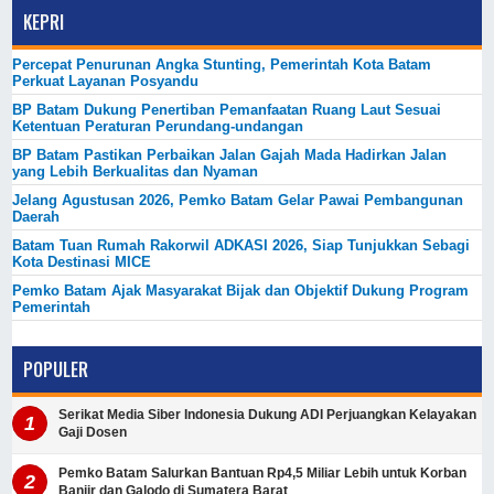
KEPRI
Percepat Penurunan Angka Stunting, Pemerintah Kota Batam
Perkuat Layanan Posyandu
BP Batam Dukung Penertiban Pemanfaatan Ruang Laut Sesuai
Ketentuan Peraturan Perundang-undangan
BP Batam Pastikan Perbaikan Jalan Gajah Mada Hadirkan Jalan
yang Lebih Berkualitas dan Nyaman
Jelang Agustusan 2026, Pemko Batam Gelar Pawai Pembangunan
Daerah
Batam Tuan Rumah Rakorwil ADKASI 2026, Siap Tunjukkan Sebagi
Kota Destinasi MICE
Pemko Batam Ajak Masyarakat Bijak dan Objektif Dukung Program
Pemerintah
POPULER
Serikat Media Siber Indonesia Dukung ADI Perjuangkan Kelayakan
Gaji Dosen
Pemko Batam Salurkan Bantuan Rp4,5 Miliar Lebih untuk Korban
Banjir dan Galodo di Sumatera Barat