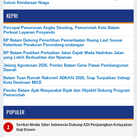
Solusi Kendaraan Niaga
KEPRI
Percepat Penurunan Angka Stunting, Pemerintah Kota Batam
Perkuat Layanan Posyandu
BP Batam Dukung Penertiban Pemanfaatan Ruang Laut Sesuai
Ketentuan Peraturan Perundang-undangan
BP Batam Pastikan Perbaikan Jalan Gajah Mada Hadirkan Jalan
yang Lebih Berkualitas dan Nyaman
Jelang Agustusan 2026, Pemko Batam Gelar Pawai Pembangunan
Daerah
Batam Tuan Rumah Rakorwil ADKASI 2026, Siap Tunjukkan Sebagi
Kota Destinasi MICE
Pemko Batam Ajak Masyarakat Bijak dan Objektif Dukung Program
Pemerintah
POPULER
Serikat Media Siber Indonesia Dukung ADI Perjuangkan Kelayakan
Gaji Dosen