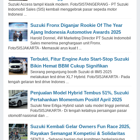
Suzuki Access tampil klasik modern. Foto/SISTANGERANG - PT Suzuki
Indomobil Sales (SIS) kembali menggebrak pasar sepeda motor
Indonesi ...
Suzuki Fronx Diganjar Rookie Of The Year
Ajang Indonesia Automotive Awards 2025
Harold Donnel, 4W Marketing Director PT Suzuki Indomobil
Sales menerima penghargaan unit Fronx.
Foto/SISJAKARTA - Memasuki arus kuat t ...
Terbukti, Fitur Engine Auto Start-Stop Suzuki
Bikin Hemat BBM Cukup Signifikan
Seorang pengunjung booth Suzuki di IIMS 2025
melakukan test drive XL7 Hybrid. Foto/SISJAKARTA - Pada
tengah gelaran test drive Indones ...
Penjualan Model Hybrid Tembus 51%, Suzuki
Pertahankan Momentum Positif April 2025
Suzuki New Ertiga Hybrid salah satu model tinggi peminat.
Foto/SISJAKARTA - Di tengah ketatnya persaingan pasar
otomotif nasional dan ...
Suzuki Kembali Gelar Owners Fun Race 2025,
Rayakan Semangat Kompetisi & Solidaritas
SENTUL - Sebagai bagian dari komitmen berkelanjutan