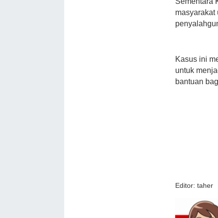
Sementara K
masyarakat u
penyalahgun
Kasus ini me
untuk menja
bantuan bag
Editor: taher