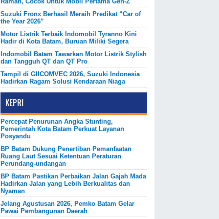
Ramah, Cocok Untuk Mobil Pertama Gen-Z
Suzuki Fronx Berhasil Meraih Predikat “Car of
the Year 2026”
Motor Listrik Terbaik Indomobil Tyranno Kini
Hadir di Kota Batam, Buruan Miliki Segera
Indomobil Batam Tawarkan Motor Listrik Stylish
dan Tangguh QT dan QT Pro
Tampil di GIICOMVEC 2026, Suzuki Indonesia
Hadirkan Ragam Solusi Kendaraan Niaga
KEPRI
Percepat Penurunan Angka Stunting,
Pemerintah Kota Batam Perkuat Layanan
Posyandu
BP Batam Dukung Penertiban Pemanfaatan
Ruang Laut Sesuai Ketentuan Peraturan
Perundang-undangan
BP Batam Pastikan Perbaikan Jalan Gajah Mada
Hadirkan Jalan yang Lebih Berkualitas dan
Nyaman
Jelang Agustusan 2026, Pemko Batam Gelar
Pawai Pembangunan Daerah