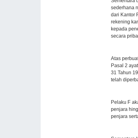
Sementara u
sederhana n
dari Kantor
rekening ka
kepada pener
secara priba
Atas perbuat
Pasal 2 aya
31 Tahun 19
telah diper
Pelaku F a
penjara hin
penjara sert