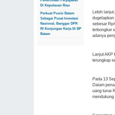
Penerimaan Perpajakan
Di Kepulauan Riau
Lebih lanju
Perkuat Posisi Batam
dugelapkan
Sebagai Pusat Investasi
Nasional, Banggar DPR
sebesar Rp40
RI Kunjungan Kerja Di BP
terbongkar 
Batam
adanya pen
Lanjut AKP K
terungkap s
Pada 13 Sep
Dalam penan
uang tunai 
mendukung k