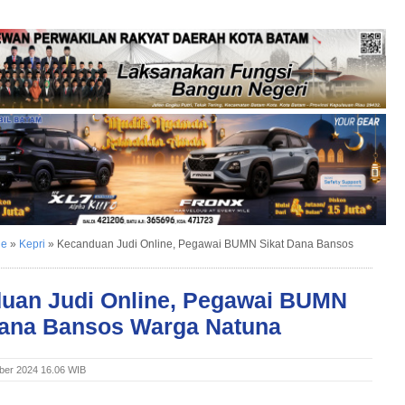
ne
»
Kepri
»
Kecanduan Judi Online, Pegawai BUMN Sikat Dana Bansos
uan Judi Online, Pegawai BUMN
Dana Bansos Warga Natuna
ber 2024 16.06 WIB