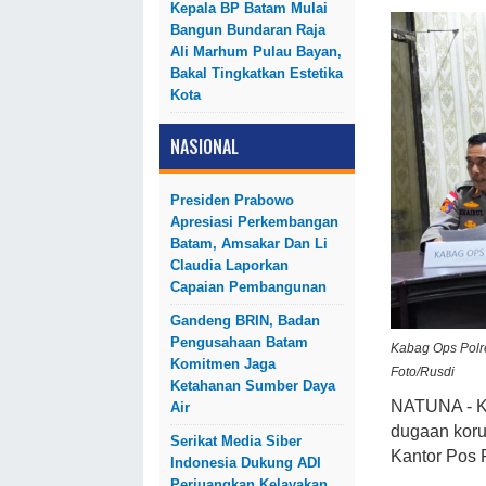
Kepala BP Batam Mulai
Bangun Bundaran Raja
Ali Marhum Pulau Bayan,
Bakal Tingkatkan Estetika
Kota
NASIONAL
Presiden Prabowo
Apresiasi Perkembangan
Batam, Amsakar Dan Li
Claudia Laporkan
Capaian Pembangunan
Gandeng BRIN, Badan
Pengusahaan Batam
Kabag Ops Polr
Komitmen Jaga
Foto/Rusdi
Ketahanan Sumber Daya
NATUNA - Ke
Air
dugaan koru
Serikat Media Siber
Kantor Pos
Indonesia Dukung ADI
Perjuangkan Kelayakan