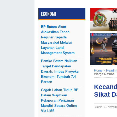
EKONOMI
BP Batam Akan
Alokasikan Tanah
Reguler Kepada
Masyarakat Melalui
Layanan Land
Management System
Pemko Batam Naikkan
Target Pendapatan
Home
»
Headli
Daerah, Imbas Proyeksi
Warga Natuna
Ekonomi Tumbuh 7,4
Persen
Kecand
Cegah Lahan Tidur, BP
Sikat 
Batam Wajibkan
Pelaporan Perizinan
Mandiri Secara Online
Senin, 11 Novem
Via LMS