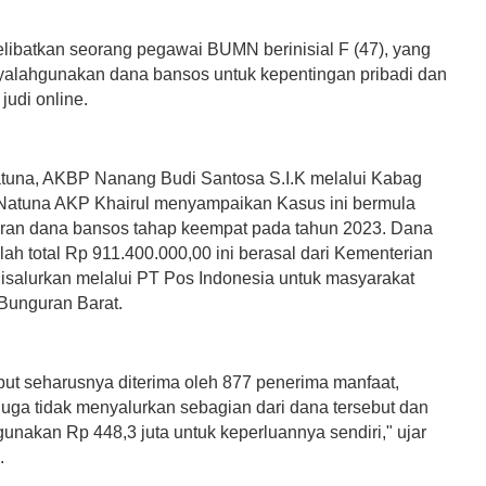
elibatkan seorang pegawai BUMN berinisial F (47), yang
alahgunakan dana bansos untuk kepentingan pribadi dan
 judi online.
tuna, AKBP Nanang Budi Santosa S.I.K melalui Kabag
Natuna AKP Khairul menyampaikan Kasus ini bermula
uran dana bansos tahap keempat pada tahun 2023. Dana
ah total Rp 911.400.000,00 ini berasal dari Kementerian
disalurkan melalui PT Pos Indonesia untuk masyarakat
Bunguran Barat.
but seharusnya diterima oleh 877 penerima manfaat,
uga tidak menyalurkan sebagian dari dana tersebut dan
unakan Rp 448,3 juta untuk keperluannya sendiri," ujar
.