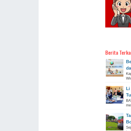
Berita Terka
Be
da
Ka
Wi
Li
Tu
BA
me
Ta
Bo
Se