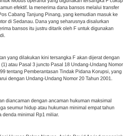
ntuk Modus operandi yang digunakan tersangka F cukup
amun efektif. Ia menerima dana bansos melalui transfer
 Pos Cabang Tanjung Pinang, yang kemudian masuk ke
ntor di Sedanau. Dana yang seharusnya disalurkan
ima bansos itu justru ditarik oleh F untuk digunakan
di.
an yang dilakukan kini tersangka F akan dijerat dengan
t (1) atau Pasal 3 juncto Pasal 18 Undang-Undang Nomor
99 tentang Pemberantasan Tindak Pidana Korupsi, yang
barui dengan Undang-Undang Nomor 20 Tahun 2001.
kan diancaman dengan ancaman hukuman maksimal
gga seumur hidup atau hukuman minimal empat tahun
a denda minimal Rp1 miliar.