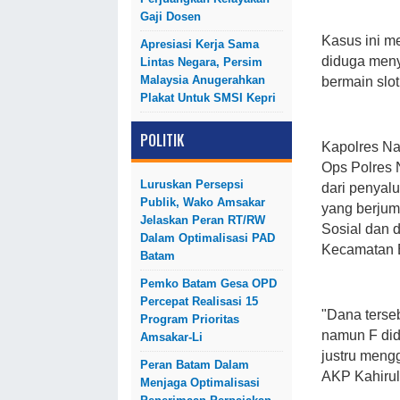
Gaji Dosen
Kasus ini m
Apresiasi Kerja Sama
diduga meny
Lintas Negara, Persim
Malaysia Anugerahkan
bermain slot
Plakat Untuk SMSI Kepri
POLITIK
Kapolres Na
Ops Polres 
Luruskan Persepsi
dari penyal
Publik, Wako Amsakar
yang berjuml
Jelaskan Peran RT/RW
Sosial dan 
Dalam Optimalisasi PAD
Kecamatan 
Batam
Pemko Batam Gesa OPD
Percepat Realisasi 15
"Dana terse
Program Prioritas
namun F did
Amsakar-Li
justru mengg
Peran Batam Dalam
AKP Kahirul
Menjaga Optimalisasi