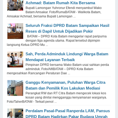
Achmad: Batam Rumah Kita Bersama
Bupati Lamongan Yuhronur Efendi menyambut Wako
Batam Amsakar. Foto/RumaBATAM - Walikota Batam,
Amsakar Achmad, bersama Bupati Lamongan ...
Seluruh Fraksi DPRD Batam Sampaikan Hasil
Reses di Dapil Untuk Dijadikan Pokir
BATAM – DPRD Kota Batam menggelar rapat paripurna
dengan tiga agenda utama. Rapat tersebut dipimpin
langsung Ketua DPRD Mu ...
Sah, Perda Adminduk Lindungi Warga Batam
Mendapat Layanan Terbaik
Pimpinan DPRD bersama Wako Batam usai sahkan perda
adminduk. Foto/AlfiBATAM – DPRD Kota Batam
mengesahkan Rancangan Peraturan Dae ...
Ganggu Kenyamanan, Puluhan Warga Citra
Batam dan Pemilik Kos Lakukan Mediasi
Perangkat RW dan RT Citra Batam mengecek lokasi kos
kosan yang dinilai mengganggu kenyamanan warganya.
Foto/TaherBATAM - Terkait penol ...
Perdalam Pasal-Pasal Ranperda LAM, Pansus
DPRD Batam Hadirkan Pakar Budaya Umrah