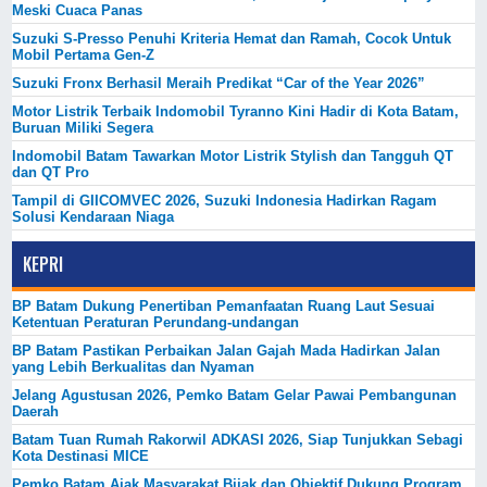
Meski Cuaca Panas
Suzuki S-Presso Penuhi Kriteria Hemat dan Ramah, Cocok Untuk
Mobil Pertama Gen-Z
Suzuki Fronx Berhasil Meraih Predikat “Car of the Year 2026”
Motor Listrik Terbaik Indomobil Tyranno Kini Hadir di Kota Batam,
Buruan Miliki Segera
Indomobil Batam Tawarkan Motor Listrik Stylish dan Tangguh QT
dan QT Pro
Tampil di GIICOMVEC 2026, Suzuki Indonesia Hadirkan Ragam
Solusi Kendaraan Niaga
KEPRI
BP Batam Dukung Penertiban Pemanfaatan Ruang Laut Sesuai
Ketentuan Peraturan Perundang-undangan
BP Batam Pastikan Perbaikan Jalan Gajah Mada Hadirkan Jalan
yang Lebih Berkualitas dan Nyaman
Jelang Agustusan 2026, Pemko Batam Gelar Pawai Pembangunan
Daerah
Batam Tuan Rumah Rakorwil ADKASI 2026, Siap Tunjukkan Sebagi
Kota Destinasi MICE
Pemko Batam Ajak Masyarakat Bijak dan Objektif Dukung Program