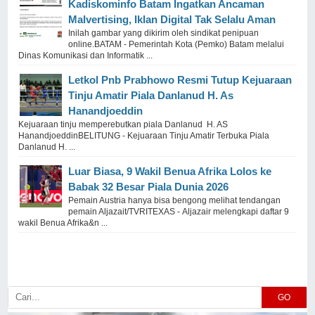
Kadiskominfo Batam Ingatkan Ancaman
Malvertising, Iklan Digital Tak Selalu Aman
Inilah gambar yang dikirim oleh sindikat penipuan
online.BATAM - Pemerintah Kota (Pemko) Batam melalui
Dinas Komunikasi dan Informatik ...
Letkol Pnb Prabhowo Resmi Tutup Kejuaraan
Tinju Amatir Piala Danlanud H. As
Hanandjoeddin
Kejuaraan tinju memperebutkan piala Danlanud H. AS
HanandjoeddinBELITUNG - Kejuaraan Tinju Amatir Terbuka Piala
Danlanud H. ...
Luar Biasa, 9 Wakil Benua Afrika Lolos ke
Babak 32 Besar Piala Dunia 2026
Pemain Austria hanya bisa bengong melihat tendangan
pemain Aljazait/TVRITEXAS - Aljazair melengkapi daftar 9
wakil Benua Afrika&n ...
GO