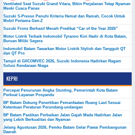
Ventilated Seat Suzuki Grand Vitara, Bikin Perjalanan Tetap Nyaman
Meski Cuaca Panas
Suzuki S-Presso Penuhi Kriteria Hemat dan Ramah, Cocok Untuk
Mobil Pertama Gen-Z
Suzuki Fronx Berhasil Meraih Predikat “Car of the Year 2026”
Motor Listrik Terbaik Indomobil Tyranno Kini Hadir di Kota Batam,
Buruan Miliki Segera
Indomobil Batam Tawarkan Motor Listrik Stylish dan Tangguh QT
dan QT Pro
Tampil di GIICOMVEC 2026, Suzuki Indonesia Hadirkan Ragam
Solusi Kendaraan Niaga
KEPRI
Percepat Penurunan Angka Stunting, Pemerintah Kota Batam
Perkuat Layanan Posyandu
BP Batam Dukung Penertiban Pemanfaatan Ruang Laut Sesuai
Ketentuan Peraturan Perundang-undangan
BP Batam Pastikan Perbaikan Jalan Gajah Mada Hadirkan Jalan
yang Lebih Berkualitas dan Nyaman
Jelang Agustusan 2026, Pemko Batam Gelar Pawai Pembangunan
Daerah