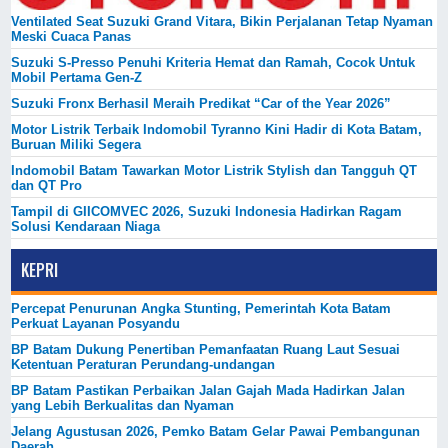
Ventilated Seat Suzuki Grand Vitara, Bikin Perjalanan Tetap Nyaman
Meski Cuaca Panas
Suzuki S-Presso Penuhi Kriteria Hemat dan Ramah, Cocok Untuk
Mobil Pertama Gen-Z
Suzuki Fronx Berhasil Meraih Predikat “Car of the Year 2026”
Motor Listrik Terbaik Indomobil Tyranno Kini Hadir di Kota Batam,
Buruan Miliki Segera
Indomobil Batam Tawarkan Motor Listrik Stylish dan Tangguh QT
dan QT Pro
Tampil di GIICOMVEC 2026, Suzuki Indonesia Hadirkan Ragam
Solusi Kendaraan Niaga
KEPRI
Percepat Penurunan Angka Stunting, Pemerintah Kota Batam
Perkuat Layanan Posyandu
BP Batam Dukung Penertiban Pemanfaatan Ruang Laut Sesuai
Ketentuan Peraturan Perundang-undangan
BP Batam Pastikan Perbaikan Jalan Gajah Mada Hadirkan Jalan
yang Lebih Berkualitas dan Nyaman
Jelang Agustusan 2026, Pemko Batam Gelar Pawai Pembangunan
Daerah