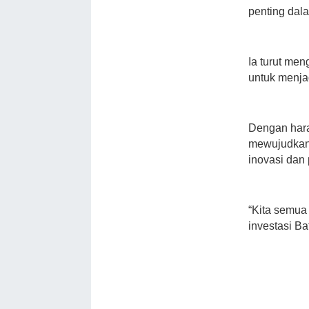
penting dal
Ia turut me
untuk menja
Dengan hara
mewujudkan
inovasi da
“Kita semua
investasi Ba