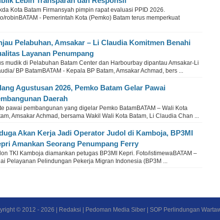
blik Lebih Transparan dan Responsif
kda Kota Batam Firmansyah pimpin rapat evaluasi PPID 2026.
to/robinBATAM - Pemerintah Kota (Pemko) Batam terus memperkuat
njau Pelabuhan, Amsakar – Li Claudia Komitmen Benahi
alitas Layanan Penumpang
us mudik di Pelabuhan Batam Center dan Harbourbay dipantau Amsakar-Li
audia/ BP BatamBATAM - Kepala BP Batam, Amsakar Achmad, bers ...
lang Agustusan 2026, Pemko Batam Gelar Pawai
embangunan Daerah
te pawai pembangunan yang digelar Pemko BatamBATAM – Wali Kota
tam, Amsakar Achmad, bersama Wakil Wali Kota Batam, Li Claudia Chan ...
duga Akan Kerja Jadi Operator Judol di Kamboja, BP3MI
pri Amankan Seorang Penumpang Ferry
lon TKI Kamboja diamankan petugas BP3MI Kepri. Foto/istimewaBATAM –
lai Pelayanan Pelindungan Pekerja Migran Indonesia (BP3M ...
yright © 2012 -
2026
|
Redaksi
|
Pedoman Media Siber
|
SOP Perlindungan Warta