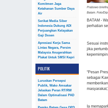
Komitmen Jaga
Prabowo briefin
Ketahanan Sumber Daya
Batam. Foto/Di
Air
BATAM - Wak
Serikat Media Siber
perhatian s
Indonesia Dukung ADI
Perjuangkan Kelayakan
Gaji Dosen
Apresiasi Kerja Sama
Sesuai inst
Lintas Negara, Persim
jika pertum
Malaysia Anugerahkan
kepemimpin
Plakat Untuk SMSI Kepri
POLITIK
“Pesan Pre
sebagai Ka
Luruskan Persepsi
memberikan 
Publik, Wako Amsakar
masyarakat,”
Jelaskan Peran RT/RW
Dalam Optimalisasi PAD
Batam
Ia memapar
Pemko Batam Gesa OPD