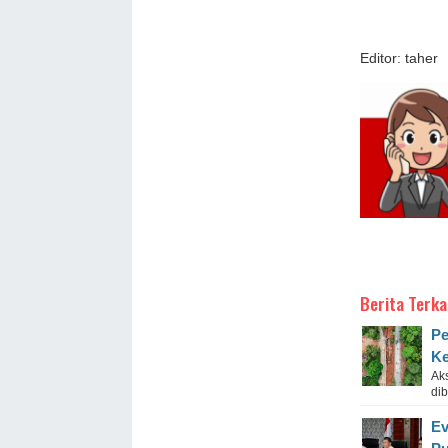
Editor: taher
Berita Terka
Pe
Ke
Aks
di
Ev