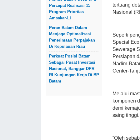
tertuang d
Percepat Realisasi 15
Program Prioritas
Nasional (
Amsakar-Li
Peran Batam Dalam
Menjaga Optimalisasi
Seperti pe
Penerimaan Perpajakan
Special Eco
Di Kepulauan Riau
Sewerage Sy
Perkuat Posisi Batam
Persiapan 
Sebagai Pusat Investasi
Nadim-Bata
Nasional, Banggar DPR
Center-Tanj
RI Kunjungan Kerja Di BP
Batam
Melalui mast
komponen da
demi kemaju
saing tinggi.
“Oleh sebab 