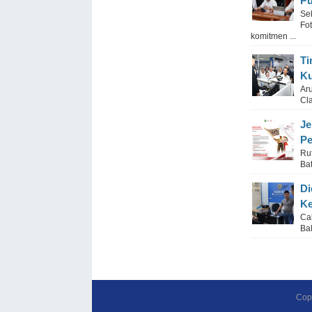
Pu
Se
Fo
komitmen ...
Ti
Ku
Ar
Cl
Je
P
Ru
Ba
Di
Ke
Ca
Ba
Cop