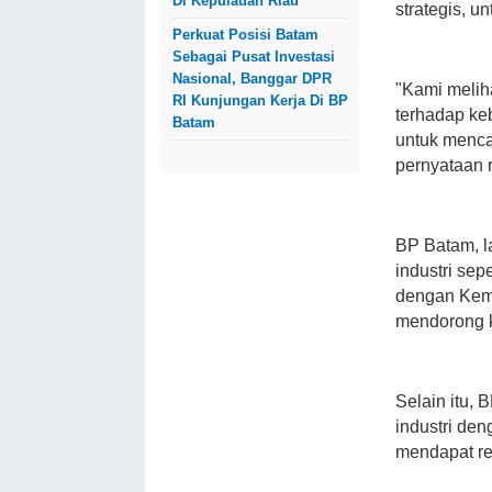
Di Kepulauan Riau
strategis, u
Perkuat Posisi Batam
Sebagai Pusat Investasi
Nasional, Banggar DPR
"Kami melih
RI Kunjungan Kerja Di BP
terhadap ke
Batam
untuk mencar
pernyataan 
BP Batam, l
industri sep
dengan Keme
mendorong k
Selain itu, 
industri de
mendapat re