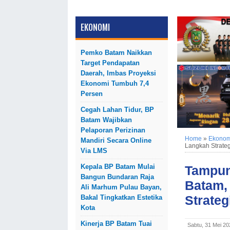
EKONOMI
Pemko Batam Naikkan
Target Pendapatan
Daerah, Imbas Proyeksi
Ekonomi Tumbuh 7,4
Persen
Cegah Lahan Tidur, BP
Batam Wajibkan
Pelaporan Perizinan
Home
»
Ekonom
Mandiri Secara Online
Langkah Strateg
Via LMS
Kepala BP Batam Mulai
Tampung
Bangun Bundaran Raja
Batam,
Ali Marhum Pulau Bayan,
Strateg
Bakal Tingkatkan Estetika
Kota
Kinerja BP Batam Tuai
Sabtu, 31 Mei 2