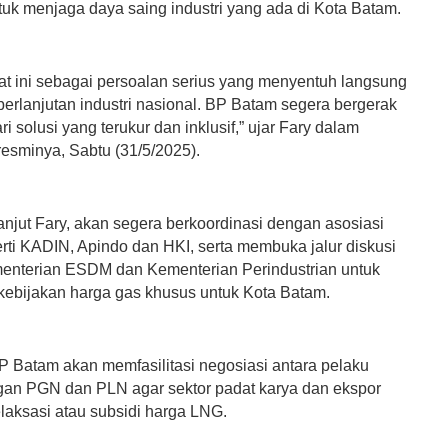
ntuk menjaga daya saing industri yang ada di Kota Batam.
at ini sebagai persoalan serius yang menyentuh langsung
berlanjutan industri nasional. BP Batam segera bergerak
i solusi yang terukur dan inklusif,” ujar Fary dalam
resminya, Sabtu (31/5/2025).
anjut Fary, akan segera berkoordinasi dengan asosiasi
erti KADIN, Apindo dan HKI, serta membuka jalur diskusi
nterian ESDM dan Kementerian Perindustrian untuk
ebijakan harga gas khusus untuk Kota Batam.
BP Batam akan memfasilitasi negosiasi antara pelaku
ngan PGN dan PLN agar sektor padat karya dan ekspor
laksasi atau subsidi harga LNG.