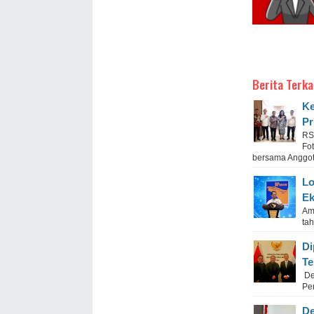
Berita Terka
Ke
Pr
RS
Fo
bersama Anggota
Lo
Ek
Am
tah
Di
Te
De
Pen
De