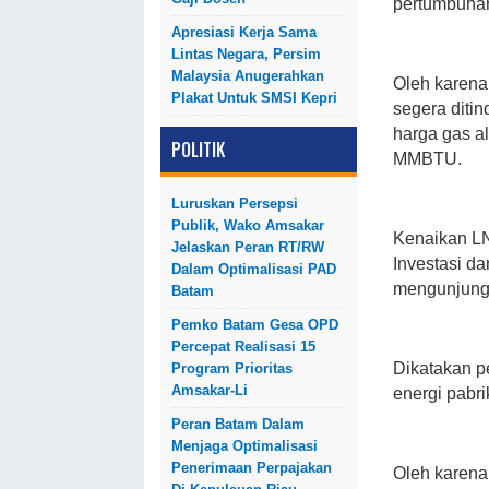
pertumbuhan
Apresiasi Kerja Sama
Lintas Negara, Persim
Malaysia Anugerahkan
Oleh karena 
Plakat Untuk SMSI Kepri
segera diti
harga gas a
POLITIK
MMBTU.
Luruskan Persepsi
Publik, Wako Amsakar
Kenaikan LN
Jelaskan Peran RT/RW
Investasi d
Dalam Optimalisasi PAD
mengunjungi
Batam
Pemko Batam Gesa OPD
Percepat Realisasi 15
Dikatakan p
Program Prioritas
Amsakar-Li
energi pabri
Peran Batam Dalam
Menjaga Optimalisasi
Penerimaan Perpajakan
Oleh karena