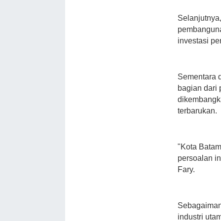
Selanjutnya
pembangunan
investasi p
Sementara d
bagian dari
dikembangka
terbarukan.
"Kota Batam 
persoalan in
Fary.
Sebagaimana
industri uta