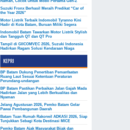
Ramah, Cocok Untuk Mobil Pertama Gen-Z
Suzuki Fronx Berhasil Meraih Predikat “Car of
the Year 2026”
Motor Listrik Terbaik Indomobil Tyranno Kini
Hadir di Kota Batam, Buruan Miliki Segera
Indomobil Batam Tawarkan Motor Listrik Stylish
dan Tangguh QT dan QT Pro
Tampil di GIICOMVEC 2026, Suzuki Indonesia
Hadirkan Ragam Solusi Kendaraan Niaga
KEPRI
BP Batam Dukung Penertiban Pemanfaatan
Ruang Laut Sesuai Ketentuan Peraturan
Perundang-undangan
BP Batam Pastikan Perbaikan Jalan Gajah Mada
Hadirkan Jalan yang Lebih Berkualitas dan
Nyaman
Jelang Agustusan 2026, Pemko Batam Gelar
Pawai Pembangunan Daerah
Batam Tuan Rumah Rakorwil ADKASI 2026, Siap
Tunjukkan Sebagi Kota Destinasi MICE
Pemko Batam Ajak Masyarakat Bijak dan