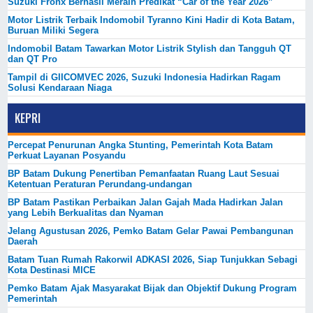
Suzuki Fronx Berhasil Meraih Predikat “Car of the Year 2026”
Motor Listrik Terbaik Indomobil Tyranno Kini Hadir di Kota Batam,
Buruan Miliki Segera
Indomobil Batam Tawarkan Motor Listrik Stylish dan Tangguh QT
dan QT Pro
Tampil di GIICOMVEC 2026, Suzuki Indonesia Hadirkan Ragam
Solusi Kendaraan Niaga
KEPRI
Percepat Penurunan Angka Stunting, Pemerintah Kota Batam
Perkuat Layanan Posyandu
BP Batam Dukung Penertiban Pemanfaatan Ruang Laut Sesuai
Ketentuan Peraturan Perundang-undangan
BP Batam Pastikan Perbaikan Jalan Gajah Mada Hadirkan Jalan
yang Lebih Berkualitas dan Nyaman
Jelang Agustusan 2026, Pemko Batam Gelar Pawai Pembangunan
Daerah
Batam Tuan Rumah Rakorwil ADKASI 2026, Siap Tunjukkan Sebagi
Kota Destinasi MICE
Pemko Batam Ajak Masyarakat Bijak dan Objektif Dukung Program
Pemerintah