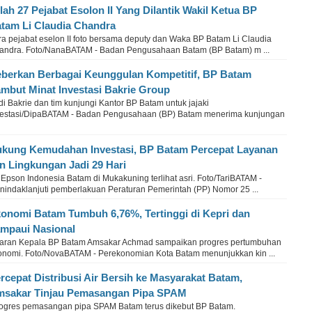
ilah 27 Pejabat Esolon II Yang Dilantik Wakil Ketua BP
tam Li Claudia Chandra
ra pejabat eselon II foto bersama deputy dan Waka BP Batam Li Claudia
andra. Foto/NanaBATAM - Badan Pengusahaan Batam (BP Batam) m ...
berkan Berbagai Keunggulan Kompetitif, BP Batam
mbut Minat Investasi Bakrie Group
i Bakrie dan tim kunjungi Kantor BP Batam untuk jajaki
vestasi/DipaBATAM - Badan Pengusahaan (BP) Batam menerima kunjungan
kung Kemudahan Investasi, BP Batam Percepat Layanan
in Lingkungan Jadi 29 Hari
Epson Indonesia Batam di Mukakuning terlihat asri. Foto/TariBATAM -
nindaklanjuti pemberlakuan Peraturan Pemerintah (PP) Nomor 25 ...
onomi Batam Tumbuh 6,76%, Tertinggi di Kepri dan
mpaui Nasional
jaran Kepala BP Batam Amsakar Achmad sampaikan progres pertumbuhan
onomi. Foto/NovaBATAM - Perekonomian Kota Batam menunjukkan kin ...
rcepat Distribusi Air Bersih ke Masyarakat Batam,
sakar Tinjau Pemasangan Pipa SPAM
ogres pemasangan pipa SPAM Batam terus dikebut BP Batam.