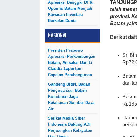
TANJUNG
Apresiasi Banggar DPR,
Optimis Batam Menjadi
telah menet
Kawasan Investasi
provinsi. K
Berkelas Dunia
Batam yakn
NASIONAL
Berikut daf
Presiden Prabowo
Sri Bi
Apresiasi Perkembangan
Rp72.0
Batam, Amsakar Dan Li
Claudia Laporkan
Capaian Pembangunan
Batam 
dari t
Gandeng BRIN, Badan
Pengusahaan Batam
Batam 
Komitmen Jaga
Ketahanan Sumber Daya
Rp135
Air
Harbou
Serikat Media Siber
persen
Indonesia Dukung ADI
Perjuangkan Kelayakan
Gaji Dosen