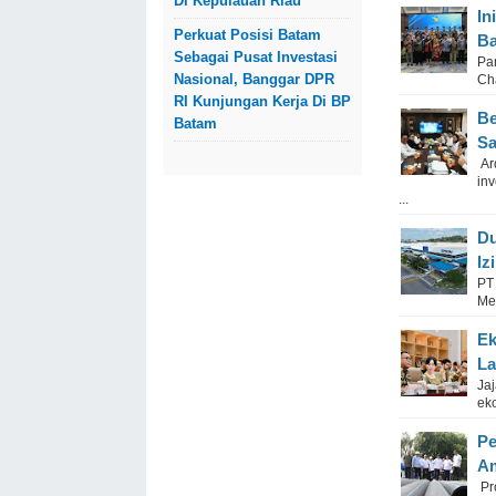
Di Kepulauan Riau
In
Perkuat Posisi Batam
Ba
Sebagai Pusat Investasi
Pa
Nasional, Banggar DPR
Ch
RI Kunjungan Kerja Di BP
Be
Batam
Sa
Ard
in
...
Du
Iz
PT 
Me
Ek
La
Ja
ek
Pe
Am
Pr