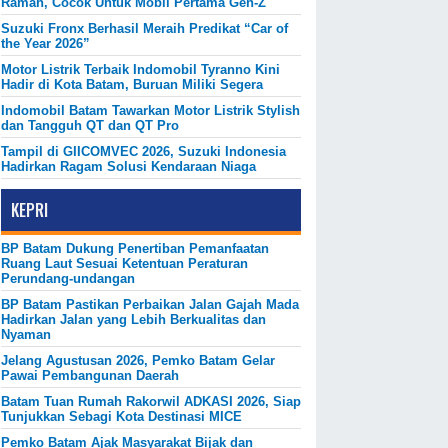
Ramah, Cocok Untuk Mobil Pertama Gen-Z
Suzuki Fronx Berhasil Meraih Predikat “Car of
the Year 2026”
Motor Listrik Terbaik Indomobil Tyranno Kini
Hadir di Kota Batam, Buruan Miliki Segera
Indomobil Batam Tawarkan Motor Listrik Stylish
dan Tangguh QT dan QT Pro
Tampil di GIICOMVEC 2026, Suzuki Indonesia
Hadirkan Ragam Solusi Kendaraan Niaga
KEPRI
BP Batam Dukung Penertiban Pemanfaatan
Ruang Laut Sesuai Ketentuan Peraturan
Perundang-undangan
BP Batam Pastikan Perbaikan Jalan Gajah Mada
Hadirkan Jalan yang Lebih Berkualitas dan
Nyaman
Jelang Agustusan 2026, Pemko Batam Gelar
Pawai Pembangunan Daerah
Batam Tuan Rumah Rakorwil ADKASI 2026, Siap
Tunjukkan Sebagi Kota Destinasi MICE
Pemko Batam Ajak Masyarakat Bijak dan