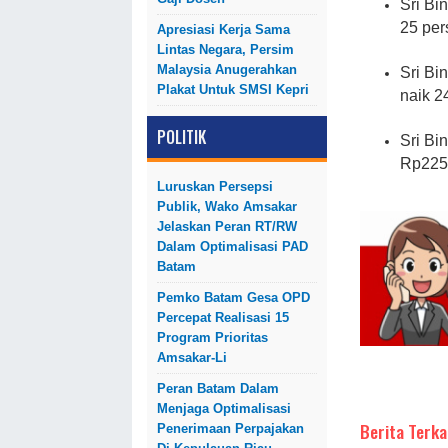
Sri Bi
25 per
Apresiasi Kerja Sama
Lintas Negara, Persim
Malaysia Anugerahkan
Sri Bi
Plakat Untuk SMSI Kepri
naik 2
POLITIK
Sri Bi
Rp225.
Luruskan Persepsi
Publik, Wako Amsakar
Jelaskan Peran RT/RW
Dalam Optimalisasi PAD
Batam
Pemko Batam Gesa OPD
Percepat Realisasi 15
Program Prioritas
Amsakar-Li
Peran Batam Dalam
Menjaga Optimalisasi
Berita Terka
Penerimaan Perpajakan