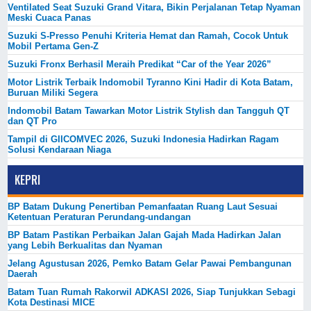
Ventilated Seat Suzuki Grand Vitara, Bikin Perjalanan Tetap Nyaman
Meski Cuaca Panas
Suzuki S-Presso Penuhi Kriteria Hemat dan Ramah, Cocok Untuk
Mobil Pertama Gen-Z
Suzuki Fronx Berhasil Meraih Predikat “Car of the Year 2026”
Motor Listrik Terbaik Indomobil Tyranno Kini Hadir di Kota Batam,
Buruan Miliki Segera
Indomobil Batam Tawarkan Motor Listrik Stylish dan Tangguh QT
dan QT Pro
Tampil di GIICOMVEC 2026, Suzuki Indonesia Hadirkan Ragam
Solusi Kendaraan Niaga
KEPRI
BP Batam Dukung Penertiban Pemanfaatan Ruang Laut Sesuai
Ketentuan Peraturan Perundang-undangan
BP Batam Pastikan Perbaikan Jalan Gajah Mada Hadirkan Jalan
yang Lebih Berkualitas dan Nyaman
Jelang Agustusan 2026, Pemko Batam Gelar Pawai Pembangunan
Daerah
Batam Tuan Rumah Rakorwil ADKASI 2026, Siap Tunjukkan Sebagi
Kota Destinasi MICE