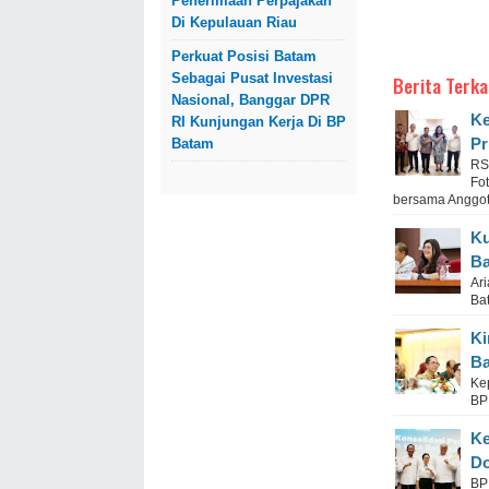
Penerimaan Perpajakan
Di Kepulauan Riau
Perkuat Posisi Batam
Sebagai Pusat Investasi
Berita Terka
Nasional, Banggar DPR
Ke
RI Kunjungan Kerja Di BP
Pr
Batam
RS
Fo
bersama Anggota
Ku
Ba
Ari
Ba
Ki
Ba
Ke
BP
Ke
Do
BP