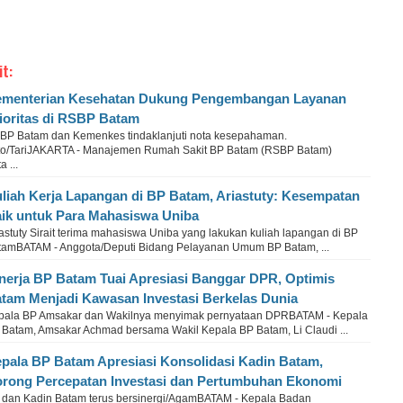
it:
menterian Kesehatan Dukung Pengembangan Layanan
ioritas di RSBP Batam
BP Batam dan Kemenkes tindaklanjuti nota kesepahaman.
to/TariJAKARTA - Manajemen Rumah Sakit BP Batam (RSBP Batam)
 ...
liah Kerja Lapangan di BP Batam, Ariastuty: Kesempatan
ik untuk Para Mahasiswa Uniba
astuty Sirait terima mahasiswa Uniba yang lakukan kuliah lapangan di BP
tamBATAM - Anggota/Deputi Bidang Pelayanan Umum BP Batam, ...
nerja BP Batam Tuai Apresiasi Banggar DPR, Optimis
tam Menjadi Kawasan Investasi Berkelas Dunia
pala BP Amsakar dan Wakilnya menyimak pernyataan DPRBATAM - Kepala
 Batam, Amsakar Achmad bersama Wakil Kepala BP Batam, Li Claudi ...
pala BP Batam Apresiasi Konsolidasi Kadin Batam,
rong Percepatan Investasi dan Pertumbuhan Ekonomi
 dan Kadin Batam terus bersinergi/AgamBATAM - Kepala Badan