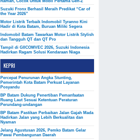
Ramah, Cocok Untuk Mobil Pertama Gen-Z
Suzuki Fronx Berhasil Meraih Predikat “Car of
the Year 2026”
Motor Listrik Terbaik Indomobil Tyranno Kini
Hadir di Kota Batam, Buruan Miliki Segera
Indomobil Batam Tawarkan Motor Listrik Stylish
dan Tangguh QT dan QT Pro
Tampil di GIICOMVEC 2026, Suzuki Indonesia
Hadirkan Ragam Solusi Kendaraan Niaga
KEPRI
Percepat Penurunan Angka Stunting,
Pemerintah Kota Batam Perkuat Layanan
Posyandu
BP Batam Dukung Penertiban Pemanfaatan
Ruang Laut Sesuai Ketentuan Peraturan
Perundang-undangan
BP Batam Pastikan Perbaikan Jalan Gajah Mada
Hadirkan Jalan yang Lebih Berkualitas dan
Nyaman
Jelang Agustusan 2026, Pemko Batam Gelar
Pawai Pembangunan Daerah