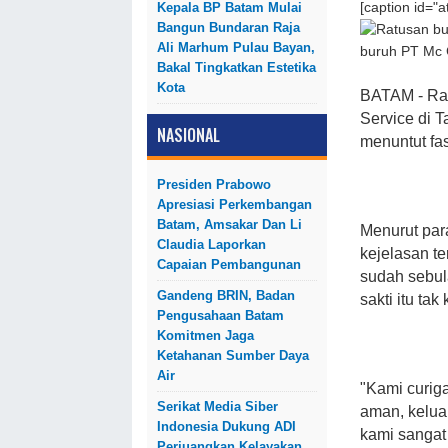
Kepala BP Batam Mulai
[caption id="
Bangun Bundaran Raja
Ali Marhum Pulau Bayan,
buruh PT Mc C
Bakal Tingkatkan Estetika
Kota
BATAM - Rat
Service di 
NASIONAL
menuntut fa
Presiden Prabowo
Apresiasi Perkembangan
Batam, Amsakar Dan Li
Menurut para
Claudia Laporkan
kejelasan t
Capaian Pembangunan
sudah sebul
Gandeng BRIN, Badan
sakti itu tak
Pengusahaan Batam
Komitmen Jaga
Ketahanan Sumber Daya
Air
"Kami curig
Serikat Media Siber
aman, keluar
Indonesia Dukung ADI
kami sangat 
Perjuangkan Kelayakan