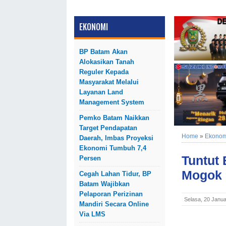
EKONOMI
BP Batam Akan
Alokasikan Tanah
Reguler Kepada
Masyarakat Melalui
Layanan Land
Management System
Pemko Batam Naikkan
Target Pendapatan
Home
»
Ekonom
Daerah, Imbas Proyeksi
Ekonomi Tumbuh 7,4
Tuntut
Persen
Mogok 
Cegah Lahan Tidur, BP
Batam Wajibkan
Pelaporan Perizinan
Selasa, 20 Janua
Mandiri Secara Online
Via LMS