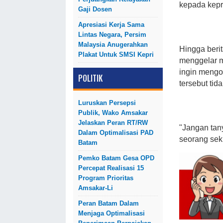
kepada kepr
Gaji Dosen
Apresiasi Kerja Sama
Lintas Negara, Persim
Malaysia Anugerahkan
Hingga beri
Plakat Untuk SMSI Kepri
menggelar m
ingin mengon
POLITIK
tersebut tid
Luruskan Persepsi
Publik, Wako Amsakar
Jelaskan Peran RT/RW
"Jangan tan
Dalam Optimalisasi PAD
seorang sekur
Batam
Pemko Batam Gesa OPD
Percepat Realisasi 15
Program Prioritas
Amsakar-Li
Peran Batam Dalam
Menjaga Optimalisasi