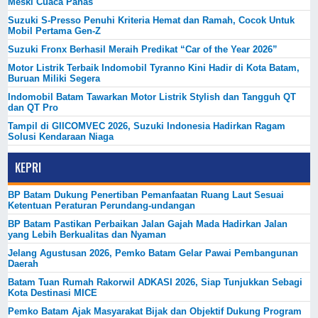
Meski Cuaca Panas
Suzuki S-Presso Penuhi Kriteria Hemat dan Ramah, Cocok Untuk
Mobil Pertama Gen-Z
Suzuki Fronx Berhasil Meraih Predikat “Car of the Year 2026”
Motor Listrik Terbaik Indomobil Tyranno Kini Hadir di Kota Batam,
Buruan Miliki Segera
Indomobil Batam Tawarkan Motor Listrik Stylish dan Tangguh QT
dan QT Pro
Tampil di GIICOMVEC 2026, Suzuki Indonesia Hadirkan Ragam
Solusi Kendaraan Niaga
KEPRI
BP Batam Dukung Penertiban Pemanfaatan Ruang Laut Sesuai
Ketentuan Peraturan Perundang-undangan
BP Batam Pastikan Perbaikan Jalan Gajah Mada Hadirkan Jalan
yang Lebih Berkualitas dan Nyaman
Jelang Agustusan 2026, Pemko Batam Gelar Pawai Pembangunan
Daerah
Batam Tuan Rumah Rakorwil ADKASI 2026, Siap Tunjukkan Sebagi
Kota Destinasi MICE
Pemko Batam Ajak Masyarakat Bijak dan Objektif Dukung Program