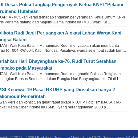
I Desak Polisi Tangkap Pengeroyok Ketua KNPI "Pelapor
rdinand Hutahean"
KARTA - Kutukan keras terhadap tindakan penyerangan Ketua Umum KNPI
is Pertama datang dari Majelis Ulama Indonesia (MUI).Wakil Ke ...
likota Rudi Janji Perjuangkan Alokasi Lahan Warga Kabil
ongsa Batam
TAM - Wali Kota Batam, Muhammad Rudi, menyatakan akan membantu
rga RT 004 RW 004, Kabil Nongsa. Pasalnya, warga setempat sudah lam ...
riahkan Hari Bhayangkara ke-76, Rudi Turut Serahkan
mbako pada Masyarakat
TAM - Wali Kota Batam, Muhammad Rudi, menghadiri Baksos Religi dan
mbagian Bansos Sembako dalam Rangka Hari Bhayangkara ke-76 di L ...
SI Kecewa, 19 Pasal RKUHP yang Diusulkan hanya 2
akomodir Pemerintah
wan Pers dan konstituen gelar rapat sikapi RKUHP. Foto: smsiJAKARTA -
ikat Media Siber Indonesia (SMSI) yang beranggotakan 2000 p ...
yright © 2012 -
2026
|
Redaksi
|
Pedoman Media Siber
|
SOP Perlindungan Warta