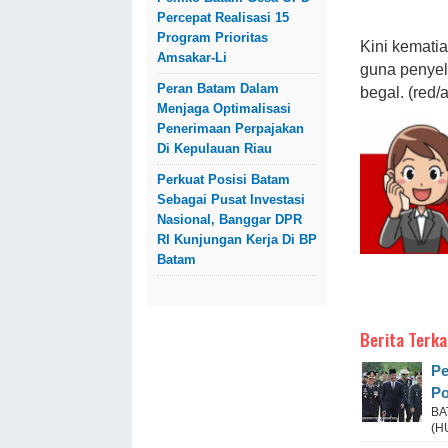
Percepat Realisasi 15
Program Prioritas
Kini kemati
Amsakar-Li
guna penyeld
Peran Batam Dalam
begal. (red/
Menjaga Optimalisasi
Penerimaan Perpajakan
Di Kepulauan Riau
Perkuat Posisi Batam
Sebagai Pusat Investasi
Nasional, Banggar DPR
RI Kunjungan Kerja Di BP
Batam
Berita Terka
Pe
Po
BA
(H