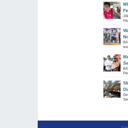
MU
Fe
JA
Har
Wa
N
BA
wa
Me
Se
BA
Pe
SM
Di
De
Ser
Cop