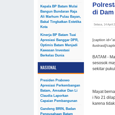
Polrest
Kepala BP Batam Mulai
di Dam 
Bangun Bundaran Raja
Ali Marhum Pulau Bayan,
Bakal Tingkatkan Estetika
Selasa, 14 April
Kota
Kinerja BP Batam Tuai
Apresiasi Banggar DPR,
[caption id="
Optimis Batam Menjadi
ilustrasi[/capt
Kawasan Investasi
Berkelas Dunia
BATAM - Ma
sesosok maya
NASIONAL
sekitar puku
Presiden Prabowo
Apresiasi Perkembangan
Batam, Amsakar Dan Li
Mayat berna
Claudia Laporkan
i No 21 dila
Capaian Pembangunan
karena tidak
Gandeng BRIN, Badan
Pengusahaan Batam