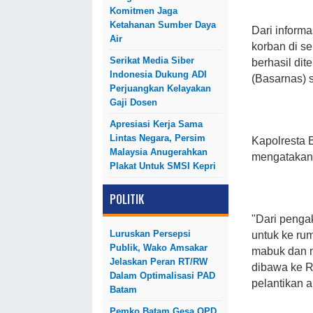
Komitmen Jaga
Ketahanan Sumber Daya
Dari inform
Air
korban di se
Serikat Media Siber
berhasil di
Indonesia Dukung ADI
(Basarnas) s
Perjuangkan Kelayakan
Gaji Dosen
Apresiasi Kerja Sama
Lintas Negara, Persim
Kapolresta
Malaysia Anugerahkan
mengatakan,
Plakat Untuk SMSI Kepri
POLITIK
"Dari penga
Luruskan Persepsi
untuk ke ru
Publik, Wako Amsakar
mabuk dan n
Jelaskan Peran RT/RW
dibawa ke R
Dalam Optimalisasi PAD
pelantikan 
Batam
Pemko Batam Gesa OPD