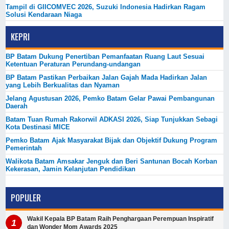
Tampil di GIICOMVEC 2026, Suzuki Indonesia Hadirkan Ragam
Solusi Kendaraan Niaga
KEPRI
BP Batam Dukung Penertiban Pemanfaatan Ruang Laut Sesuai
Ketentuan Peraturan Perundang-undangan
BP Batam Pastikan Perbaikan Jalan Gajah Mada Hadirkan Jalan
yang Lebih Berkualitas dan Nyaman
Jelang Agustusan 2026, Pemko Batam Gelar Pawai Pembangunan
Daerah
Batam Tuan Rumah Rakorwil ADKASI 2026, Siap Tunjukkan Sebagi
Kota Destinasi MICE
Pemko Batam Ajak Masyarakat Bijak dan Objektif Dukung Program
Pemerintah
Walikota Batam Amsakar Jenguk dan Beri Santunan Bocah Korban
Kekerasan, Jamin Kelanjutan Pendidikan
POPULER
Wakil Kepala BP Batam Raih Penghargaan Perempuan Inspiratif
dan Wonder Mom Awards 2025