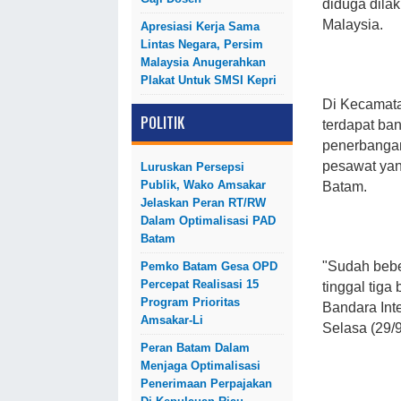
diduga dila
Malaysia.
Apresiasi Kerja Sama
Lintas Negara, Persim
Malaysia Anugerahkan
Plakat Untuk SMSI Kepri
Di Kecamata
POLITIK
terdapat b
penerbangan
pesawat yan
Luruskan Persepsi
Publik, Wako Amsakar
Batam.
Jelaskan Peran RT/RW
Dalam Optimalisasi PAD
Batam
"Sudah bebe
Pemko Batam Gesa OPD
Percepat Realisasi 15
tinggal tig
Program Prioritas
Bandara Int
Amsakar-Li
Selasa (29/9
Peran Batam Dalam
Menjaga Optimalisasi
Penerimaan Perpajakan