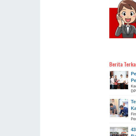
Berita Terka
Pe
Pe
Ka
DP
Te
Ka
Fi
Pe
43