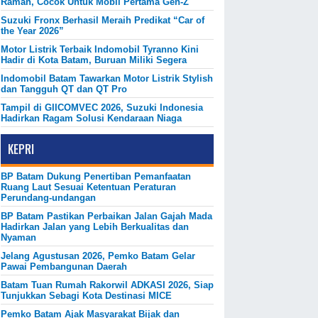
Ramah, Cocok Untuk Mobil Pertama Gen-Z
Suzuki Fronx Berhasil Meraih Predikat “Car of
the Year 2026”
Motor Listrik Terbaik Indomobil Tyranno Kini
Hadir di Kota Batam, Buruan Miliki Segera
Indomobil Batam Tawarkan Motor Listrik Stylish
dan Tangguh QT dan QT Pro
Tampil di GIICOMVEC 2026, Suzuki Indonesia
Hadirkan Ragam Solusi Kendaraan Niaga
KEPRI
BP Batam Dukung Penertiban Pemanfaatan
Ruang Laut Sesuai Ketentuan Peraturan
Perundang-undangan
BP Batam Pastikan Perbaikan Jalan Gajah Mada
Hadirkan Jalan yang Lebih Berkualitas dan
Nyaman
Jelang Agustusan 2026, Pemko Batam Gelar
Pawai Pembangunan Daerah
Batam Tuan Rumah Rakorwil ADKASI 2026, Siap
Tunjukkan Sebagi Kota Destinasi MICE
Pemko Batam Ajak Masyarakat Bijak dan