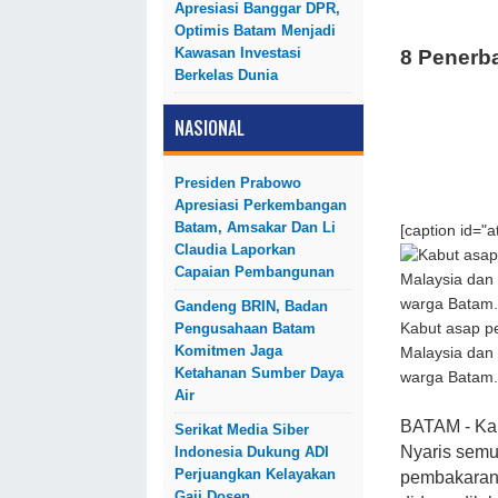
Apresiasi Banggar DPR,
Optimis Batam Menjadi
Kawasan Investasi
8
Penerba
Berkelas Dunia
NASIONAL
Presiden Prabowo
Apresiasi Perkembangan
Batam, Amsakar Dan Li
[caption id="
Claudia Laporkan
Capaian Pembangunan
Gandeng BRIN, Badan
Pengusahaan Batam
Kabut asap pe
Komitmen Jaga
Malaysia dan
Ketahanan Sumber Daya
warga Batam. f
Air
BATAM - Kab
Serikat Media Siber
Nyaris semua
Indonesia Dukung ADI
Perjuangkan Kelayakan
pembakaran 
Gaji Dosen