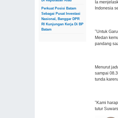
Di Kepulauan Riau
Ia menjelas
Indonesia se
Perkuat Posisi Batam
Sebagai Pusat Investasi
Nasional, Banggar DPR
RI Kunjungan Kerja Di BP
Batam
"Untuk Garud
Medan kemun
pandang saa
Menurut jad
sampai 08.
tunda karen
"Kami harap
tutur Suwarso