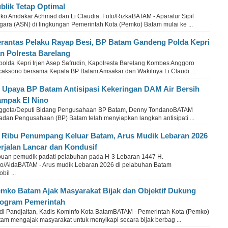
blik Tetap Optimal
ko Amdakar Achmad dan Li Claudia. Foto/RizkaBATAM - Aparatur Sipil
gara (ASN) di lingkungan Pemerintah Kota (Pemko) Batam mulai ke ...
rantas Pelaku Rayap Besi, BP Batam Gandeng Polda Kepri
n Polresta Barelang
polda Kepri Irjen Asep Safrudin, Kapolresta Barelang Kombes Anggoro
caksono bersama Kepala BP Batam Amsakar dan Wakilnya Li Claudi ...
i Upaya BP Batam Antisipasi Kekeringan DAM Air Bersih
mpak El Nino
ggota/Deputi Bidang Pengusahaan BP Batam, Denny TondanoBATAM
Badan Pengusahaan (BP) Batam telah menyiapkan langkah antisipati ...
 Ribu Penumpang Keluar Batam, Arus Mudik Lebaran 2026
rjalan Lancar dan Kondusif
buan pemudik padati pelabuhan pada H-3 Lebaran 1447 H.
to/AidaBATAM - Arus mudik Lebaran 2026 di pelabuhan Batam
il ...
mko Batam Ajak Masyarakat Bijak dan Objektif Dukung
ogram Pemerintah
di Pandjaitan, Kadis Kominfo Kota BatamBATAM - Pemerintah Kota (Pemko)
tam mengajak masyarakat untuk menyikapi secara bijak berbag ...