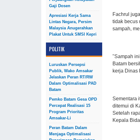
Gaji Dosen
Fachrul jug
Apresiasi Kerja Sama
tidak becus
Lintas Negara, Persim
Malaysia Anugerahkan
sampah, mem
Plakat Untuk SMSI Kepri
POLITIK
"Sampah ini
Batam bersih
Luruskan Persepsi
kerja Dinas
Publik, Wako Amsakar
Jelaskan Peran RT/RW
Dalam Optimalisasi PAD
Batam
Sementara i
Pemko Batam Gesa OPD
Percepat Realisasi 15
ditemui di 
Program Prioritas
Setelah rapa
Amsakar-Li
Kepala Bida
Peran Batam Dalam
Menjaga Optimalisasi