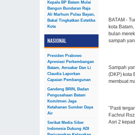
Kepala BP Batam Mulai
Bangun Bundaran Raja
Ali Marhum Pulau Bayan,
BATAM
- T
Bakal Tingkatkan Estetika
Kota
kota Batam,
bulan mere
NASIONAL
sampah yang
Presiden Prabowo
Apresiasi Perkembangan
Sampah yang
Batam, Amsakar Dan Li
Claudia Laporkan
(DKP) kota 
Capaian Pembangunan
membuat ma
Gandeng BRIN, Badan
Pengusahaan Batam
Komitmen Jaga
Ketahanan Sumber Daya
"Pasti terg
Air
Fachrul Roz
Asri 2 kepa
Serikat Media Siber
Indonesia Dukung ADI
Perjuangkan Kelayakan