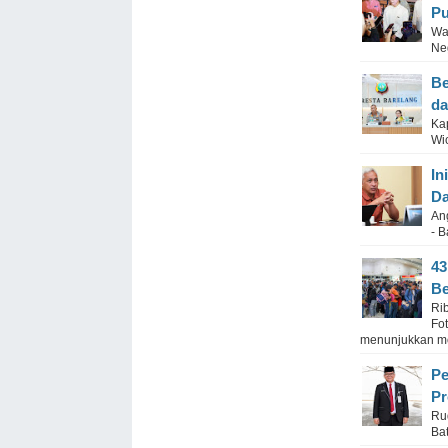
Pu
Wa
Ne
Be
da
Ka
Wi
In
Da
An
- 
43
Be
Ri
Fo
menunjukkan mob
Pe
Pr
Ru
Ba