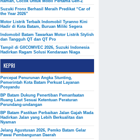
Ramah, Cocok Untuk Mobil Pertama Gen-Z
Suzuki Fronx Berhasil Meraih Predikat “Car of
the Year 2026”
Motor Listrik Terbaik Indomobil Tyranno Kini
Hadir di Kota Batam, Buruan Miliki Segera
Indomobil Batam Tawarkan Motor Listrik Stylish
dan Tangguh QT dan QT Pro
Tampil di GIICOMVEC 2026, Suzuki Indonesia
Hadirkan Ragam Solusi Kendaraan Niaga
KEPRI
Percepat Penurunan Angka Stunting,
Pemerintah Kota Batam Perkuat Layanan
Posyandu
BP Batam Dukung Penertiban Pemanfaatan
Ruang Laut Sesuai Ketentuan Peraturan
Perundang-undangan
BP Batam Pastikan Perbaikan Jalan Gajah Mada
Hadirkan Jalan yang Lebih Berkualitas dan
Nyaman
Jelang Agustusan 2026, Pemko Batam Gelar
Pawai Pembangunan Daerah