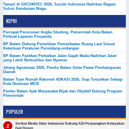
Tampil di GIICOMVEC 2026, Suzuki Indonesia Hadirkan Ragam
Solusi Kendaraan Niaga
KEPRI
Percepat Penurunan Angka Stunting, Pemerintah Kota Batam
Perkuat Layanan Posyandu
BP Batam Dukung Penertiban Pemanfaatan Ruang Laut Sesuai
Ketentuan Peraturan Perundang-undangan
BP Batam Pastikan Perbaikan Jalan Gajah Mada Hadirkan Jalan
yang Lebih Berkualitas dan Nyaman
Jelang Agustusan 2026, Pemko Batam Gelar Pawai Pembangunan
Daerah
Batam Tuan Rumah Rakorwil ADKASI 2026, Siap Tunjukkan Sebagi
Kota Destinasi MICE
Pemko Batam Ajak Masyarakat Bijak dan Objektif Dukung Program
Pemerintah
POPULER
Serikat Media Siber Indonesia Dukung ADI Perjuangkan Kelayakan
Gaji Dosen