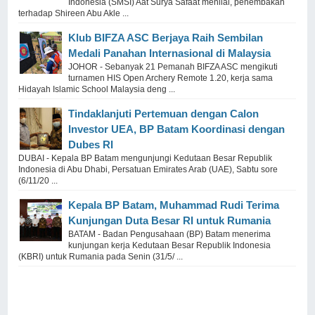
Indonesia (SMSI) Aat Surya Safaat menilai, penembakan
terhadap Shireen Abu Akle ...
Klub BIFZA ASC Berjaya Raih Sembilan
Medali Panahan Internasional di Malaysia
JOHOR - Sebanyak 21 Pemanah BIFZA ASC mengikuti
turnamen HIS Open Archery Remote 1.20, kerja sama
Hidayah Islamic School Malaysia deng ...
Tindaklanjuti Pertemuan dengan Calon
Investor UEA, BP Batam Koordinasi dengan
Dubes RI
DUBAI - Kepala BP Batam mengunjungi Kedutaan Besar Republik
Indonesia di Abu Dhabi, Persatuan Emirates Arab (UAE), Sabtu sore
(6/11/20 ...
Kepala BP Batam, Muhammad Rudi Terima
Kunjungan Duta Besar RI untuk Rumania
BATAM - Badan Pengusahaan (BP) Batam menerima
kunjungan kerja Kedutaan Besar Republik Indonesia
(KBRI) untuk Rumania pada Senin (31/5/ ...