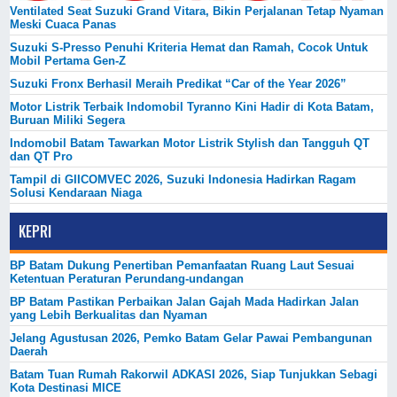
Ventilated Seat Suzuki Grand Vitara, Bikin Perjalanan Tetap Nyaman
Meski Cuaca Panas
Suzuki S-Presso Penuhi Kriteria Hemat dan Ramah, Cocok Untuk
Mobil Pertama Gen-Z
Suzuki Fronx Berhasil Meraih Predikat “Car of the Year 2026”
Motor Listrik Terbaik Indomobil Tyranno Kini Hadir di Kota Batam,
Buruan Miliki Segera
Indomobil Batam Tawarkan Motor Listrik Stylish dan Tangguh QT
dan QT Pro
Tampil di GIICOMVEC 2026, Suzuki Indonesia Hadirkan Ragam
Solusi Kendaraan Niaga
KEPRI
BP Batam Dukung Penertiban Pemanfaatan Ruang Laut Sesuai
Ketentuan Peraturan Perundang-undangan
BP Batam Pastikan Perbaikan Jalan Gajah Mada Hadirkan Jalan
yang Lebih Berkualitas dan Nyaman
Jelang Agustusan 2026, Pemko Batam Gelar Pawai Pembangunan
Daerah
Batam Tuan Rumah Rakorwil ADKASI 2026, Siap Tunjukkan Sebagi
Kota Destinasi MICE