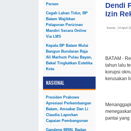
Dendi 
Persen
Izin Re
Cegah Lahan Tidur, BP
Batam Wajibkan
Pelaporan Perizinan
Kamis, 14 April 
Mandiri Secara Online
Via LMS
Kepala BP Batam Mulai
Bangun Bundaran Raja
Ali Marhum Pulau Bayan,
BATAM
- R
Bakal Tingkatkan Estetika
tahun lalu t
Kota
korupsi okn
kerusakan l
NASIONAL
Presiden Prabowo
Apresiasi Perkembangan
Menanggapi
Batam, Amsakar Dan Li
menegaskan,
Claudia Laporkan
pantai yang
Capaian Pembangunan
Gandeng BRIN, Badan