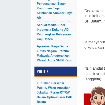
Pengusahaan Batam
Komitmen Jaga
"Selama ini 
Ketahanan Sumber Daya
ini dikeluar
Air
BP Batam," 
Serikat Media Siber
Indonesia Dukung ADI
Perjuangkan Kelayakan
Gaji Dosen
Ia menyebut
Apresiasi Kerja Sama
dikeluarkan
Lintas Negara, Persim
Malaysia Anugerahkan
Plakat Untuk SMSI Kepri
"Izin amdal
POLITIK
hasil invres
(anggieta)
Luruskan Persepsi
Publik, Wako Amsakar
Jelaskan Peran RT/RW
Dalam Optimalisasi PAD
Batam