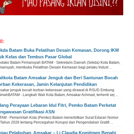
it:
kda Batam Buka Pelatihan Desain Kemasan, Dorong IKM
ik Kelas dan Tembus Pasar Global
kdako Batam Firmansyah BATAM - Sekretaris Daerah (Sekda) Kota Batam,
rmansyah, membuka Pelatihan Desain Kemasan bagi pelaku Indust ...
likota Batam Amsakar Jenguk dan Beri Santunan Bocah
rban Kekerasan, Jamin Kelanjutan Pendidikan
sakar jenguk bocah korban kekerasan yang dirawat di RSUD Embung
timahBATAM - Langkah Wali Kota Batam, Amsakar Achmad, terhenti sej ...
lang Perayaan Lebaran Idul Fitri, Pemko Batam Perketat
ngawasan Gratifikasi ASN
TAM - Pemerintah Kota (Pemko) Batam menerbitkan Surat Edaran Nomor
 Tahun 2026 tentang Pencegahan Korupsi dan Pengendalian Gratifi ...
njau Pelabuhan, Amsakar – Li Claudia Komitmen Benahi