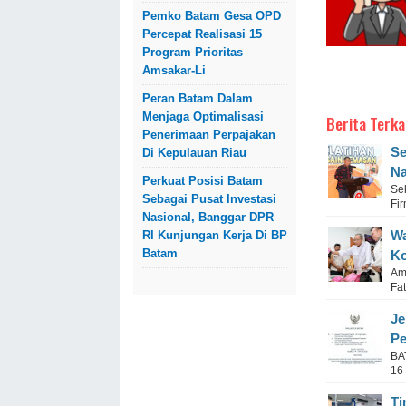
Pemko Batam Gesa OPD
Percepat Realisasi 15
Program Prioritas
Amsakar-Li
Peran Batam Dalam
Menjaga Optimalisasi
Berita Terka
Penerimaan Perpajakan
Se
Di Kepulauan Riau
Na
Perkuat Posisi Batam
Se
Sebagai Pusat Investasi
Fi
Nasional, Banggar DPR
Wa
RI Kunjungan Kerja Di BP
Batam
Ko
Am
Fa
Je
Pe
BA
16
Ti