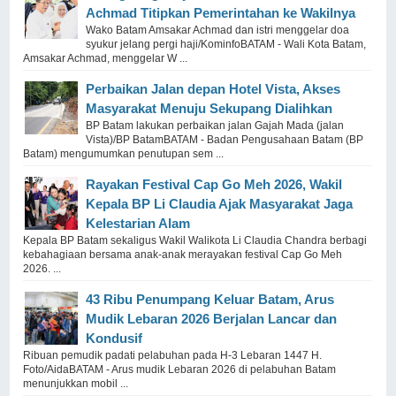
Achmad Titipkan Pemerintahan ke Wakilnya
Wako Batam Amsakar Achmad dan istri menggelar doa
syukur jelang pergi haji/KominfoBATAM - Wali Kota Batam,
Amsakar Achmad, menggelar W ...
Perbaikan Jalan depan Hotel Vista, Akses
Masyarakat Menuju Sekupang Dialihkan
BP Batam lakukan perbaikan jalan Gajah Mada (jalan
Vista)/BP BatamBATAM - Badan Pengusahaan Batam (BP
Batam) mengumumkan penutupan sem ...
Rayakan Festival Cap Go Meh 2026, Wakil
Kepala BP Li Claudia Ajak Masyarakat Jaga
Kelestarian Alam
Kepala BP Batam sekaligus Wakil Walikota Li Claudia Chandra berbagi
kebahagiaan bersama anak-anak merayakan festival Cap Go Meh
2026. ...
43 Ribu Penumpang Keluar Batam, Arus
Mudik Lebaran 2026 Berjalan Lancar dan
Kondusif
Ribuan pemudik padati pelabuhan pada H-3 Lebaran 1447 H.
Foto/AidaBATAM - Arus mudik Lebaran 2026 di pelabuhan Batam
menunjukkan mobil ...