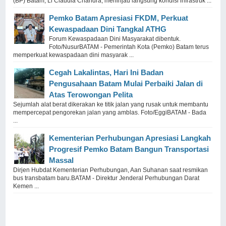
(BP) Batam, Li Claudia Chandra, meninjau langsung kondisi infrastruk ...
Pemko Batam Apresiasi FKDM, Perkuat
Kewaspadaan Dini Tangkal ATHG
Forum Kewaspadaan Dini Masyarakat dibentuk.
Foto/NusurBATAM - Pemerintah Kota (Pemko) Batam terus
memperkuat kewaspadaan dini masyarak ...
Cegah Lakalintas, Hari Ini Badan
Pengusahaan Batam Mulai Perbaiki Jalan di
Atas Terowongan Pelita
Sejumlah alat berat dikerakan ke titik jalan yang rusak untuk membantu
mempercepat pengorekan jalan yang amblas. Foto/EggiBATAM - Bada
...
Kementerian Perhubungan Apresiasi Langkah
Progresif Pemko Batam Bangun Transportasi
Massal
Dirjen Hubdat Kementerian Perhubungan, Aan Suhanan saat resmikan
bus transbatam baru.BATAM - Direktur Jenderal Perhubungan Darat
Kemen ...